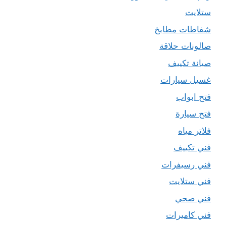
ستلايت
شفاطات مطابخ
صالونات حلاقة
صيانة تكييف
غسيل سيارات
فتح ابواب
فتح سيارة
فلاتر مياه
فني تكييف
فني رسيفرات
فني ستلايت
فني صحي
فني كاميرات