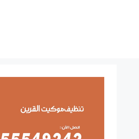
نتقل
لى
لمحتوى