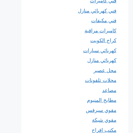
فني كاميرات
فني كهربائي منازل
فني مكيفات
كاميرات مراقبة
كراج الكويت
كهربائي سيارات
كهربائي منازل
محل عصير
محلات تلفونات
مصاعد
مطابخ المنيوم
مقوي سيرفس
مقوي شبكة
مكتب افراح