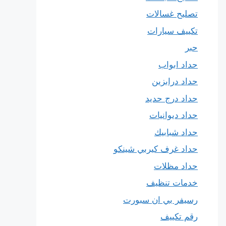
تصليح غسالات
تكييف سيارات
حبر
حداد ابواب
حداد درابزين
حداد درج حديد
حداد ديوانيات
حداد شبابيك
حداد غرف كيربي شينكو
حداد مظلات
خدمات تنظيف
رسيفر بي ان سبورت
رقم تكييف