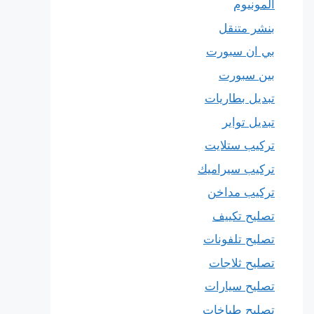
المونيوم
بنشر متنقل
بي ان سبورت
بين سبورت
تبديل بطاريات
تبديل تواير
تركيب ستلايت
تركيب سيراميك
تركيب مداخن
تصليح تكييف
تصليح تلفونات
تصليح ثلاجات
تصليح سيارات
تصليح طباخات