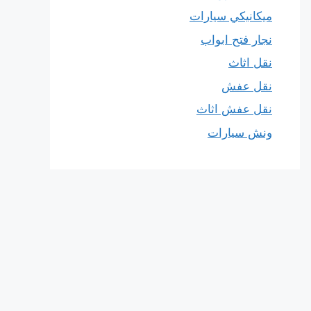
ميكانيكي سيارات
نجار فتح ابواب
نقل اثاث
نقل عفش
نقل عفش اثاث
ونش سيارات