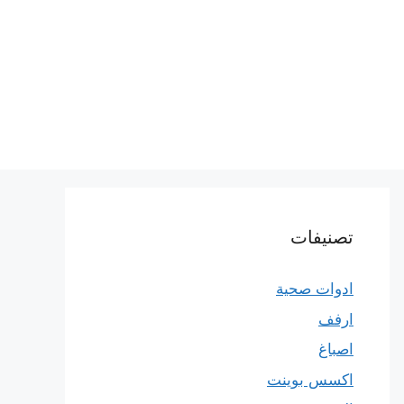
تصنيفات
ادوات صحية
ارفف
اصباغ
اكسس بوينت