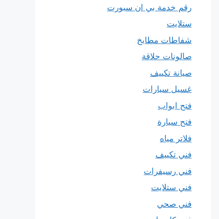
رقم خدمة بي ان سبورت
ستلايت
شفاطات مطابخ
صالونات حلاقة
صيانة تكييف
غسيل سيارات
فتح ابواب
فتح سيارة
فلاتر مياه
فني تكييف
فني رسيفرات
فني ستلايت
فني صحي