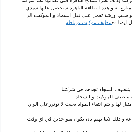
تنا وذلك نظرا للنتائج الباهرة التي تقدمها لكم شركتنا
 منازع له و هذه النظافة الباهرة ستحصل عليها سيدي
زبون عند الاتصال بارقام هواتفنا و 55549242 و طلب ورشة تعمل على نقل السجاد و الموكيت الى
ل ايضا مع
تنظيف موكيت غرناطة
ن بتنظيف السجاد تجدهم في شركتنا
 بتنظيف الموكيت و السجاد.
مثيل لها و يتم انتقاء المواد بحيث لا توثررعلى الوان
ة و ذلك لاننا نهتم بان نكون متواجدين في اي وقت