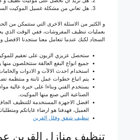
هل تريد ان تحصل على موكيت نظيف و كأن
هل تعاني من مشكلة غسيل الموكيت السن
و الكثير من الاسئلة الاخرى التي ستتمكن من الحص
بعمليات تنظيف المفروشات، ففي الوقت الذي يجد
السجاد لكنك عندما تتعامل معنا ستجدنا الافضل و 
ستحصل عزيزي الزبون على تعقيم للموك
جميع انواع البقع العالقة ستتخلصون منها و 
استخدام احدث الالآت و الادوات والخامات
يتم اتباع خطوات عمل ثابتة و منتظمة تض
يستخدم الفني وبناءا على خبرة عالية مو
الصناعية التي صنع منها الموكيت.
افضل الاجهزة المستخدمة للتنظيف الجاف
العميل، فهدفنا هو ارضاء غاياتكم ومتطلبات
تنظيف شقق وفلل القرين
تنظيف منازل القرين عما