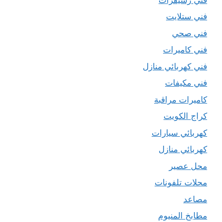
فني ستلايت
فني صحي
فني كاميرات
فني كهربائي منازل
فني مكيفات
كاميرات مراقبة
كراج الكويت
كهربائي سيارات
كهربائي منازل
محل عصير
محلات تلفونات
مصاعد
مطابخ المنيوم