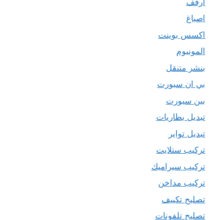
ارفف
اصباغ
اكسس بوينت
المونيوم
بنشر متنقل
بي ان سبورت
بين سبورت
تبديل بطاريات
تبديل تواير
تركيب ستلايت
تركيب سيراميك
تركيب مداخن
تصليح تكييف
تصليح تلفونات