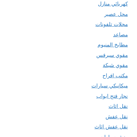
كهربائي منازل
محل عصير
محلات تلفونات
مصاعد
مطابخ المنيوم
مقوي سيرفس
مقوي شبكة
مكتب افراح
ميكانيكي سيارات
نجار فتح ابواب
نقل اثاث
نقل عفش
نقل عفش اثاث
ونش سيارات