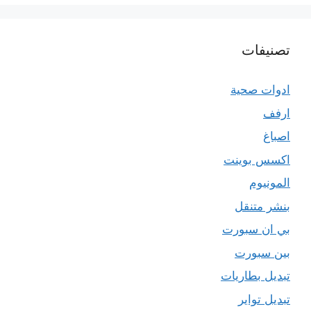
تصنيفات
ادوات صحية
ارفف
اصباغ
اكسس بوينت
المونيوم
بنشر متنقل
بي ان سبورت
بين سبورت
تبديل بطاريات
تبديل تواير