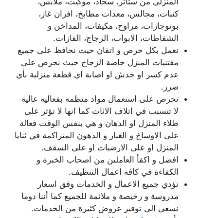
المنزلي من ستائر، سجاد، موكيت، ملابس،
كنبات، مجالس، معدات مطابخ، افران غاز،
بوتوجازات، مراوح، مكيفات، المداخن و
الشفاطات، الابواب، الزجاج، الفازات.
نعمل بكل حرص و اتقان حيث نحافظ على جميع
مقتنيات المنزل خاصة الزجاج حيث نحرص على
عدم كسر او خدش او اصابة اي قطعة منزلية بأي
ضرر.
نحرص على استعمال مواد منظمة بفعالية عالية
لا تتسبب في اتلاف الاثاث كما انها لا تؤثر على
طلاء المنزل او الدهان و هي بنفس الوقت فعالة
على الاوساخ و الغبار و الدهون المتراكمة في ثنايا
المنزل او على الارضيات او على السقف.
افضل و اكفأ العاملين من اصحاب الخبرة و
الكفاءة في كافة اعمال التنظيف.
نؤدي جميع الاعمال و الخدمات وفق اسعار
مدروسة و رخيصة و ملائمة للجميع كما أننا دوما
نسعى الى توفير عروض كثيرة من الخدمات.