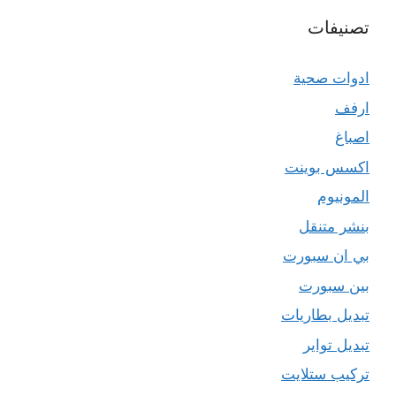
تصنيفات
ادوات صحية
ارفف
اصباغ
اكسس بوينت
المونيوم
بنشر متنقل
بي ان سبورت
بين سبورت
تبديل بطاريات
تبديل تواير
تركيب ستلايت