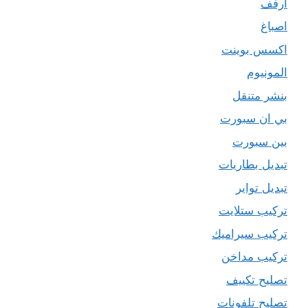
ارفف
اصباغ
اكسس بوينت
المونيوم
بنشر متنقل
بي ان سبورت
بين سبورت
تبديل بطاريات
تبديل تواير
تركيب ستلايت
تركيب سيراميك
تركيب مداخن
تصليح تكييف
تصليح تلفونات