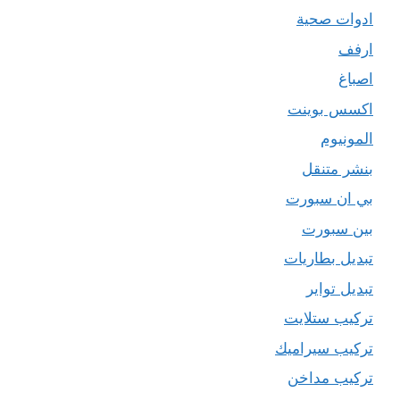
ادوات صحية
ارفف
اصباغ
اكسس بوينت
المونيوم
بنشر متنقل
بي ان سبورت
بين سبورت
تبديل بطاريات
تبديل تواير
تركيب ستلايت
تركيب سيراميك
تركيب مداخن