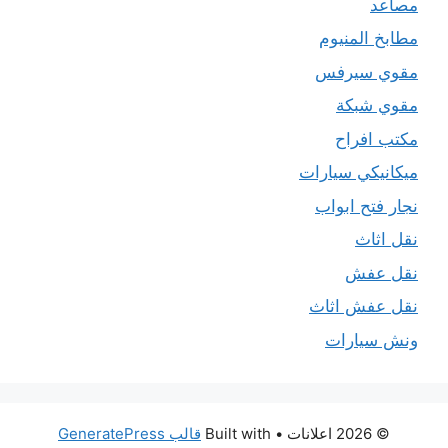
مصاعد
مطابخ المنيوم
مقوي سيرفس
مقوي شبكة
مكتب افراح
ميكانيكي سيارات
نجار فتح ابواب
نقل اثاث
نقل عفش
نقل عفش اثاث
ونش سيارات
© 2026 اعلانات
• Built with
قالب GeneratePress