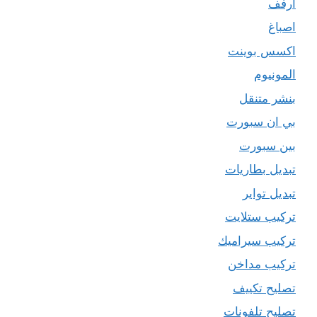
ارفف
اصباغ
اكسس بوينت
المونيوم
بنشر متنقل
بي ان سبورت
بين سبورت
تبديل بطاريات
تبديل تواير
تركيب ستلايت
تركيب سيراميك
تركيب مداخن
تصليح تكييف
تصليح تلفونات