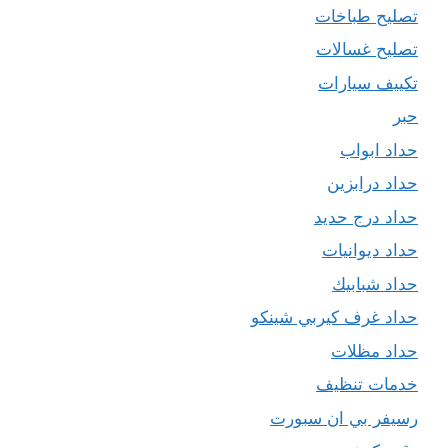
تصليح طباخات
تصليح غسالات
تكييف سيارات
حبر
حداد ابواب
حداد درابزين
حداد درج حديد
حداد ديوانيات
حداد شبابيك
حداد غرف كيربي شينكو
حداد مظلات
خدمات تنظيف
رسيفر بي ان سبورت