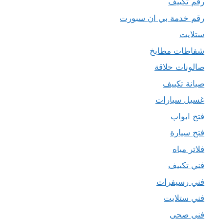
رقم تكييف
رقم خدمة بي ان سبورت
ستلايت
شفاطات مطابخ
صالونات حلاقة
صيانة تكييف
غسيل سيارات
فتح ابواب
فتح سيارة
فلاتر مياه
فني تكييف
فني رسيفرات
فني ستلايت
فني صحي