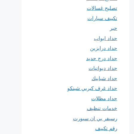
تصليح غسالات
تكييف سيارات
حبر
حداد ابواب
حداد درابزين
حداد درج حديد
حداد ديوانيات
حداد شبابيك
حداد غرف كيربي شينكو
حداد مظلات
خدمات تنظيف
رسيفر بي ان سبورت
رقم تكييف