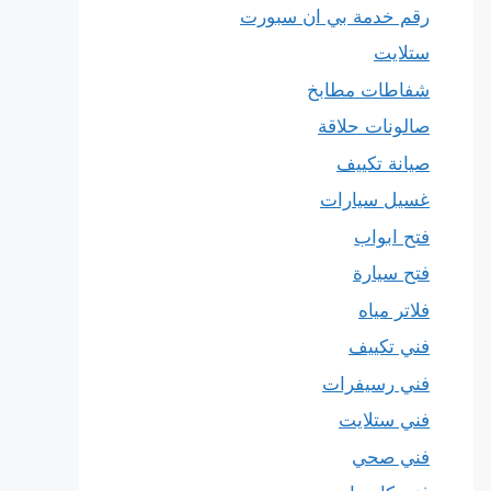
رقم خدمة بي ان سبورت
ستلايت
شفاطات مطابخ
صالونات حلاقة
صيانة تكييف
غسيل سيارات
فتح ابواب
فتح سيارة
فلاتر مياه
فني تكييف
فني رسيفرات
فني ستلايت
فني صحي