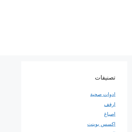
تصنيفات
ادوات صحية
ارفف
اصباغ
اكسس بوينت