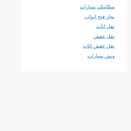
ميكانيكي سيارات
نجار فتح ابواب
نقل اثاث
نقل عفش
نقل عفش اثاث
ونش سيارات