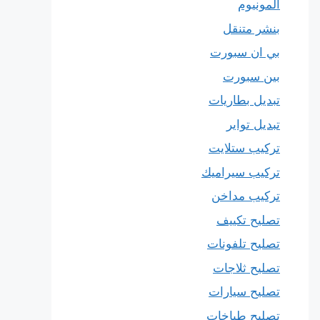
المونيوم
بنشر متنقل
بي ان سبورت
بين سبورت
تبديل بطاريات
تبديل تواير
تركيب ستلايت
تركيب سيراميك
تركيب مداخن
تصليح تكييف
تصليح تلفونات
تصليح ثلاجات
تصليح سيارات
تصليح طباخات