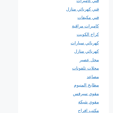
فني كاميرات
فني كهربائي منازل
فني مكيفات
كاميرات مراقبة
كراج الكويت
كهربائي سيارات
كهربائي منازل
محل عصير
محلات تلفونات
مصاعد
مطابخ المنيوم
مقوي سيرفس
مقوي شبكة
مكتب افراح