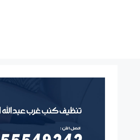
نتقل
لى
لمحتوى