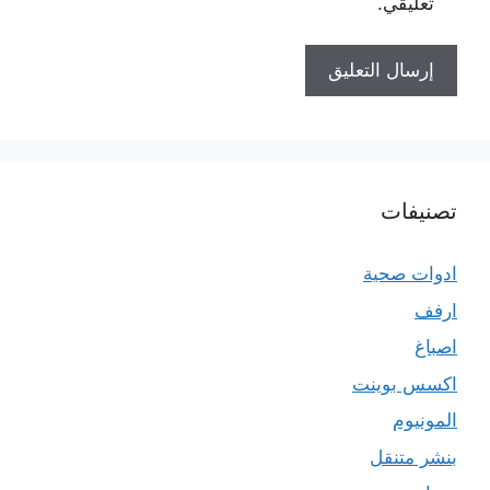
تعليقي.
تصنيفات
ادوات صحية
ارفف
اصباغ
اكسس بوينت
المونيوم
بنشر متنقل