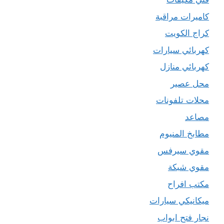
كاميرات مراقبة
كراج الكويت
كهربائي سيارات
كهربائي منازل
محل عصير
محلات تلفونات
مصاعد
مطابخ المنيوم
مقوي سيرفس
مقوي شبكة
مكتب افراح
ميكانيكي سيارات
نجار فتح ابواب