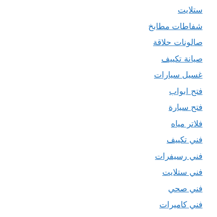
ستلايت
شفاطات مطابخ
صالونات حلاقة
صيانة تكييف
غسيل سيارات
فتح ابواب
فتح سيارة
فلاتر مياه
فني تكييف
فني رسيفرات
فني ستلايت
فني صحي
فني كاميرات