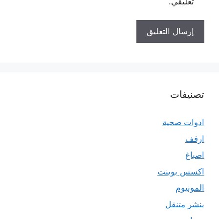
تعليقي.
تصنيفات
ادوات صحية
ارفف
اصباغ
اكسس بوينت
المونيوم
بنشر متنقل