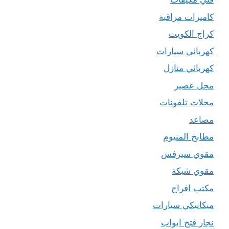
كاميرات مراقبة
كراج الكويت
كهربائي سيارات
كهربائي منازل
محل عصير
محلات تلفونات
مصاعد
مطابخ المنيوم
مقوي سيرفس
مقوي شبكة
مكتب افراح
ميكانيكي سيارات
نجار فتح ابواب