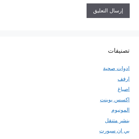
تصنيفات
ادوات صحية
ارفف
اصباغ
اكسس بوينت
المونيوم
بنشر متنقل
بي ان سبورت