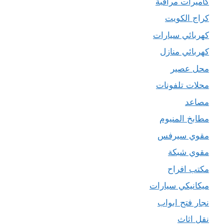
كاميرات مراقبة
كراج الكويت
كهربائي سيارات
كهربائي منازل
محل عصير
محلات تلفونات
مصاعد
مطابخ المنيوم
مقوي سيرفس
مقوي شبكة
مكتب افراح
ميكانيكي سيارات
نجار فتح ابواب
نقل اثاث