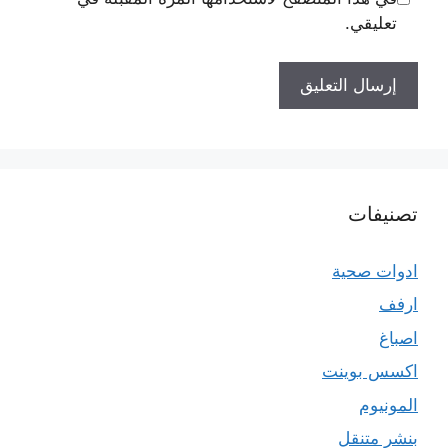
تعليقي.
تصنيفات
ادوات صحية
ارفف
اصباغ
اكسس بوينت
المونيوم
بنشر متنقل