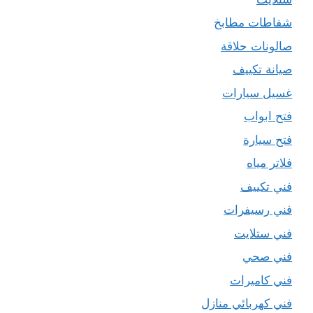
شفاطات مطابخ
صالونات حلاقة
صيانة تكييف
غسيل سيارات
فتح ابواب
فتح سيارة
فلاتر مياه
فني تكييف
فني رسيفرات
فني ستلايت
فني صحي
فني كاميرات
فني كهربائي منازل