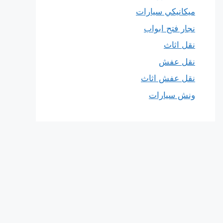
ميكانيكي سيارات
نجار فتح ابواب
نقل اثاث
نقل عفش
نقل عفش اثاث
ونش سيارات