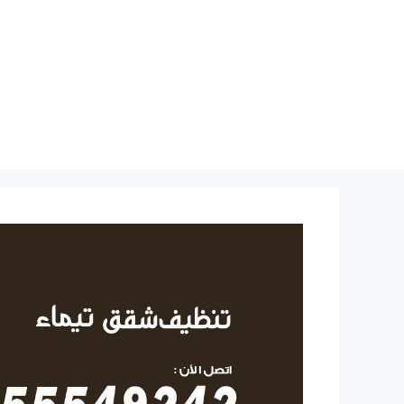
نتقل
لى
لمحتوى