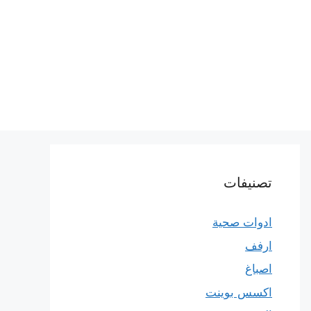
تصنيفات
ادوات صحية
ارفف
اصباغ
اكسس بوينت