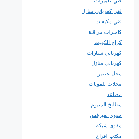
فني كاميرات
فني كهربائي منازل
فني مكيفات
كاميرات مراقبة
كراج الكويت
كهربائي سيارات
كهربائي منازل
محل عصير
محلات تلفونات
مصاعد
مطابخ المنيوم
مقوي سيرفس
مقوي شبكة
مكتب افراح