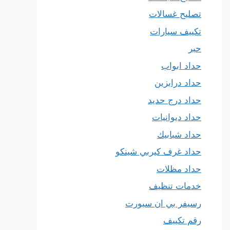
تصليح غسالات
تكييف سيارات
حبر
حداد ابواب
حداد درابزين
حداد درج حديد
حداد ديوانيات
حداد شبابيك
حداد غرف كيربي شينكو
حداد مظلات
خدمات تنظيف
رسيفر بي ان سبورت
رقم تكييف