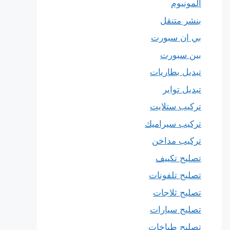
المونيوم
بنشر متنقل
بي ان سبورت
بين سبورت
تبديل بطاريات
تبديل تواير
تركيب ستلايت
تركيب سيراميك
تركيب مداخن
تصليح تكييف
تصليح تلفونات
تصليح ثلاجات
تصليح سيارات
تصليح طباخات