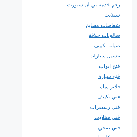
رقم خدمة بي ان سبورت
ستلايت
شفاطات مطابخ
صالونات حلاقة
صيانة تكييف
غسيل سيارات
فتح ابواب
فتح سيارة
فلاتر مياه
فني تكييف
فني رسيفرات
فني ستلايت
فني صحي