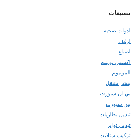
تصنيفات
ادوات صحية
ارفف
اصباغ
اكسس بوينت
المونيوم
بنشر متنقل
بي ان سبورت
بين سبورت
تبديل بطاريات
تبديل تواير
تركيب ستلايت