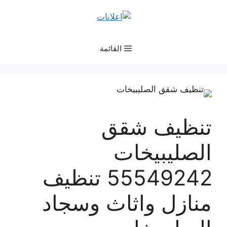
نتقل
لى
لمحتوى
القائمة
تنظيف شقق
الصليبيخات
55549242 تنظيف
منازل واثاث وسجاد