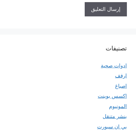
تصنيفات
ادوات صحية
ارفف
اصباغ
اكسس بوينت
المونيوم
بنشر متنقل
بي ان سبورت