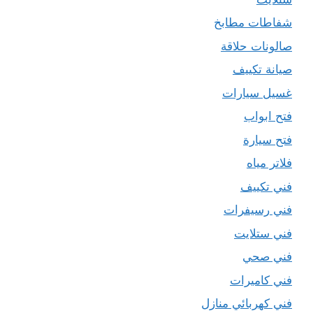
شفاطات مطابخ
صالونات حلاقة
صيانة تكييف
غسيل سيارات
فتح ابواب
فتح سيارة
فلاتر مياه
فني تكييف
فني رسيفرات
فني ستلايت
فني صحي
فني كاميرات
فني كهربائي منازل