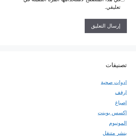
تعليقي.
تصنيفات
ادوات صحية
ارفف
اصباغ
اكسس بوينت
المونيوم
بنشر متنقل