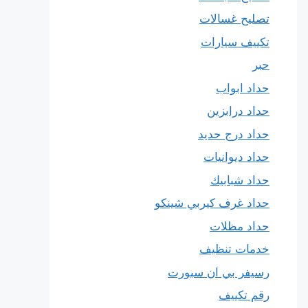
تصليح غسالات
تكييف سيارات
حبر
حداد ابواب
حداد درابزين
حداد درج حديد
حداد ديوانيات
حداد شبابيك
حداد غرف كيربي شينكو
حداد مظلات
خدمات تنظيف
رسيفر بي ان سبورت
رقم تكييف