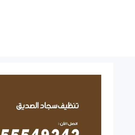
نتقل
لى
لمحتوى