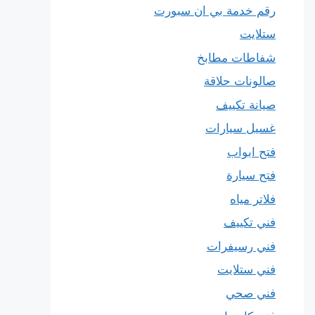
رقم خدمة بي ان سبورت
ستلايت
شفاطات مطابخ
صالونات حلاقة
صيانة تكييف
غسيل سيارات
فتح ابواب
فتح سيارة
فلاتر مياه
فني تكييف
فني رسيفرات
فني ستلايت
فني صحي