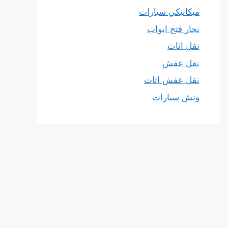
ميكانيكي سيارات
نجار فتح ابواب
نقل اثاث
نقل عفش
نقل عفش اثاث
ونش سيارات