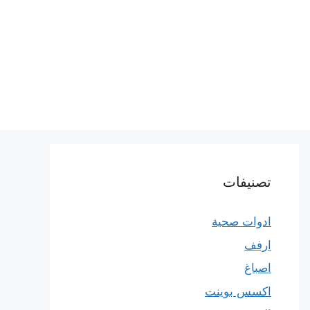
تصنيفات
ادوات صحية
ارفف
اصباغ
اكسس بوينت