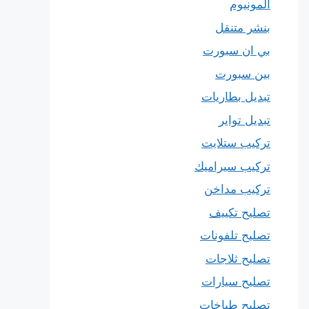
المونيوم
بنشر متنقل
بي ان سبورت
بين سبورت
تبديل بطاريات
تبديل تواير
تركيب ستلايت
تركيب سيراميك
تركيب مداخن
تصليح تكييف
تصليح تلفونات
تصليح ثلاجات
تصليح سيارات
تصليح طباخات