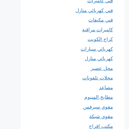
فني كاميرات
فني كهربائي منازل
فني مكيفات
كاميرات مراقبة
كراج الكويت
كهربائي سيارات
كهربائي منازل
محل عصير
محلات تلفونات
مصاعد
مطابخ المنيوم
مقوي سيرفس
مقوي شبكة
مكتب افراح