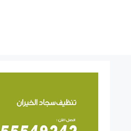
نتقل
لى
لمحتوى