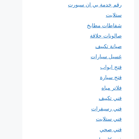
رقم خدمة بي ان سبورت
ستلايت
شفاطات مطابخ
صالونات حلاقة
صيانة تكييف
غسيل سيارات
فتح ابواب
فتح سيارة
فلاتر مياه
فني تكييف
فني رسيفرات
فني ستلايت
فني صحي