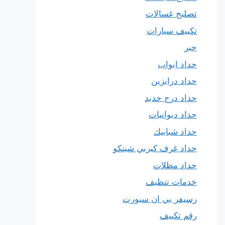
تصليح غسالات
تكييف سيارات
حبر
حداد ابواب
حداد درابزين
حداد درج حديد
حداد ديوانيات
حداد شبابيك
حداد غرف كيربي شينكو
حداد مظلات
خدمات تنظيف
رسيفر بي ان سبورت
رقم تكييف