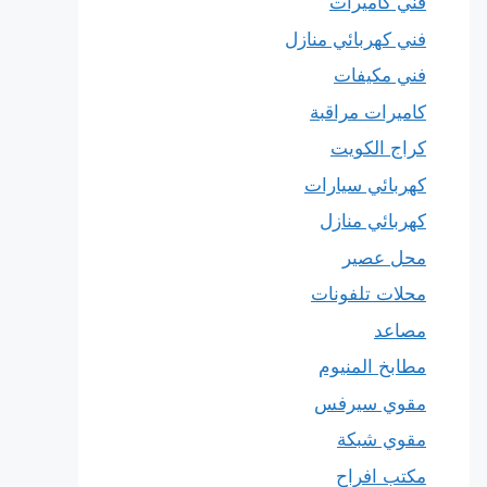
فني كاميرات
فني كهربائي منازل
فني مكيفات
كاميرات مراقبة
كراج الكويت
كهربائي سيارات
كهربائي منازل
محل عصير
محلات تلفونات
مصاعد
مطابخ المنيوم
مقوي سيرفس
مقوي شبكة
مكتب افراح