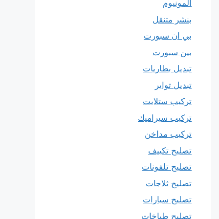
المونيوم
بنشر متنقل
بي ان سبورت
بين سبورت
تبديل بطاريات
تبديل تواير
تركيب ستلايت
تركيب سيراميك
تركيب مداخن
تصليح تكييف
تصليح تلفونات
تصليح ثلاجات
تصليح سيارات
تصليح طباخات