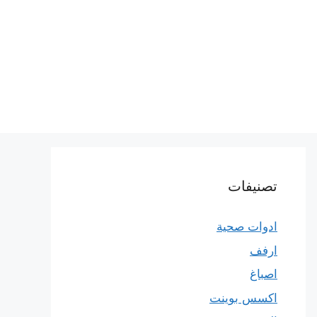
تصنيفات
ادوات صحية
ارفف
اصباغ
اكسس بوينت