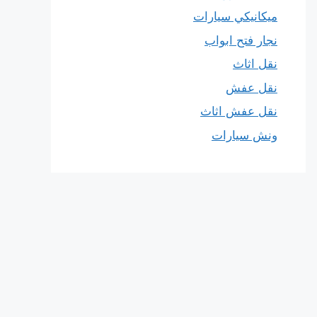
ميكانيكي سيارات
نجار فتح ابواب
نقل اثاث
نقل عفش
نقل عفش اثاث
ونش سيارات