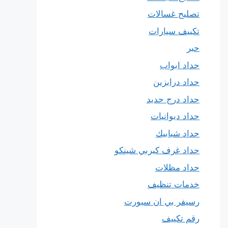
تصليح غسالات
تكييف سيارات
حبر
حداد ابواب
حداد درابزين
حداد درج حديد
حداد ديوانيات
حداد شبابيك
حداد غرف كيربي شينكو
حداد مظلات
خدمات تنظيف
رسيفر بي ان سبورت
رقم تكييف