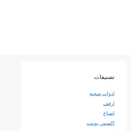
تصنيفات
ادوات صحية
ارفف
اصباغ
اكسس بوينت