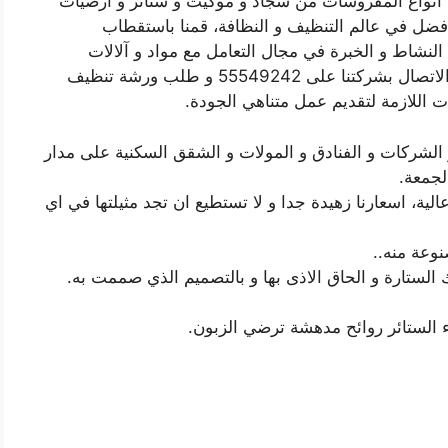
ع انواع المفروشات من سجاد و موكيت و ستائر و ارضيات
لافضل في عالم التنظيف و النظافة، قمنا باستقطاب
نشاط و الخبرة في مجال التعامل مع مواد و آلالات
ووسائى التنظيف، ندعو جميع الزبائن الكرام الى الاتصال بشركتنا على 55549242 و طلب ورشة تنظيف
ت اللازمة لتقديم عمل متناهي الجودة.
الشركات و الفنادق و المولات و الشقق السكنية على مدار
لجمعة.
لية، اسعارنا زهيدة جدا و لا تستطيع ان تجد مثيلتها في اي
وعة منه..
 الستارة و الحاق الاذى بها و بالتصميم الذي صممت به.
 الستائر روائح مدهشة ترضي الزبون.