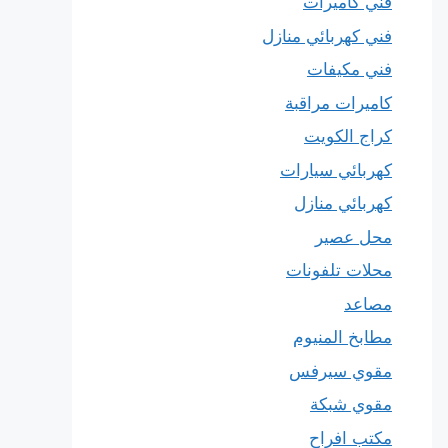
فني كاميرات
فني كهربائي منازل
فني مكيفات
كاميرات مراقبة
كراج الكويت
كهربائي سيارات
كهربائي منازل
محل عصير
محلات تلفونات
مصاعد
مطابخ المنيوم
مقوي سيرفس
مقوي شبكة
مكتب افراح