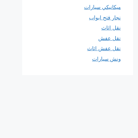
ميكانيكي سيارات
نجار فتح ابواب
نقل اثاث
نقل عفش
نقل عفش اثاث
ونش سيارات