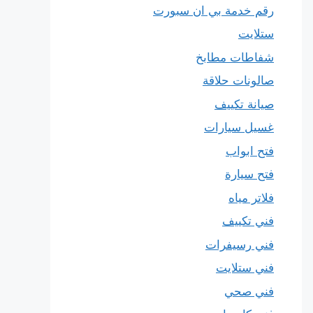
رقم خدمة بي ان سبورت
ستلايت
شفاطات مطابخ
صالونات حلاقة
صيانة تكييف
غسيل سيارات
فتح ابواب
فتح سيارة
فلاتر مياه
فني تكييف
فني رسيفرات
فني ستلايت
فني صحي