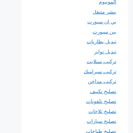
المونيوم
بنشر متنقل
بي ان سبورت
بين سبورت
تبديل بطاريات
تبديل تواير
تركيب ستلايت
تركيب سيراميك
تركيب مداخن
تصليح تكييف
تصليح تلفونات
تصليح ثلاجات
تصليح سيارات
تصليح طباخات