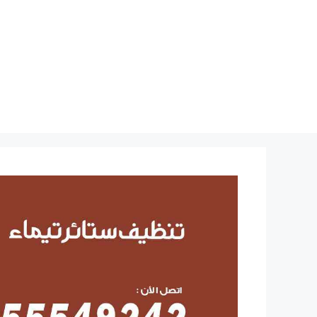
نتقل
لى
لمحتوى