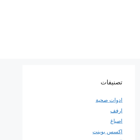
تصنيفات
ادوات صحية
ارفف
اصباغ
اكسس بوينت