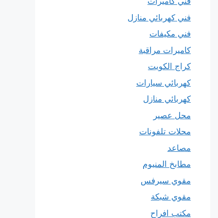
فني كاميرات
فني كهربائي منازل
فني مكيفات
كاميرات مراقبة
كراج الكويت
كهربائي سيارات
كهربائي منازل
محل عصير
محلات تلفونات
مصاعد
مطابخ المنيوم
مقوي سيرفس
مقوي شبكة
مكتب افراح