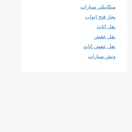
ميكانيكي سيارات
نجار فتح ابواب
نقل اثاث
نقل عفش
نقل عفش اثاث
ونش سيارات