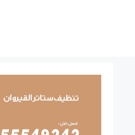
نتقل
لى
لمحتوى