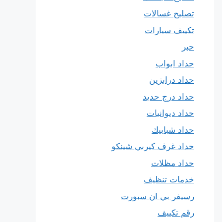
تصليح غسالات
تكييف سيارات
حبر
حداد ابواب
حداد درابزين
حداد درج حديد
حداد ديوانيات
حداد شبابيك
حداد غرف كيربي شينكو
حداد مظلات
خدمات تنظيف
رسيفر بي ان سبورت
رقم تكييف