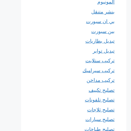
المونيوم
بنشر متنقل
بي ان سبورت
بين سبورت
تبديل بطاريات
تبديل تواير
تركيب ستلايت
تركيب سيراميك
تركيب مداخن
تصليح تكييف
تصليح تلفونات
تصليح ثلاجات
تصليح سيارات
تصليح طباخات