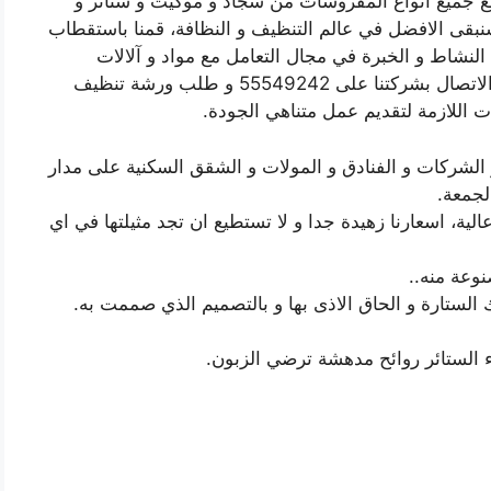
مع جميع انواع المفروشات من سجاد و موكيت و ستائر و
سنبقى الافضل في عالم التنظيف و النظافة، قمنا باستقطاب
نشاط و الخبرة في مجال التعامل مع مواد و آلالات
ووسائى التنظيف، ندعو جميع الزبائن الكرام الى الاتصال بشركتنا على 55549242 و طلب ورشة تنظيف
ت اللازمة لتقديم عمل متناهي الجودة.
الشركات و الفنادق و المولات و الشقق السكنية على مدار
لجمعة.
لية، اسعارنا زهيدة جدا و لا تستطيع ان تجد مثيلتها في اي
وعة منه..
 الستارة و الحاق الاذى بها و بالتصميم الذي صممت به.
 الستائر روائح مدهشة ترضي الزبون.