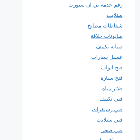
رقم خدمة بي ان سبورت
ستلايت
شفاطات مطابخ
صالونات حلاقة
صيانة تكييف
غسيل سيارات
فتح ابواب
فتح سيارة
فلاتر مياه
فني تكييف
فني رسيفرات
فني ستلايت
فني صحي