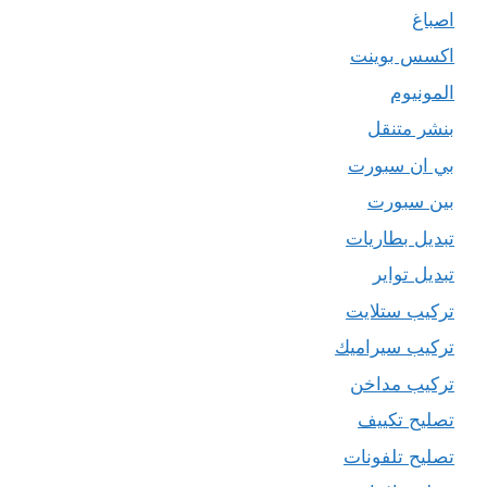
اصباغ
اكسس بوينت
المونيوم
بنشر متنقل
بي ان سبورت
بين سبورت
تبديل بطاريات
تبديل تواير
تركيب ستلايت
تركيب سيراميك
تركيب مداخن
تصليح تكييف
تصليح تلفونات