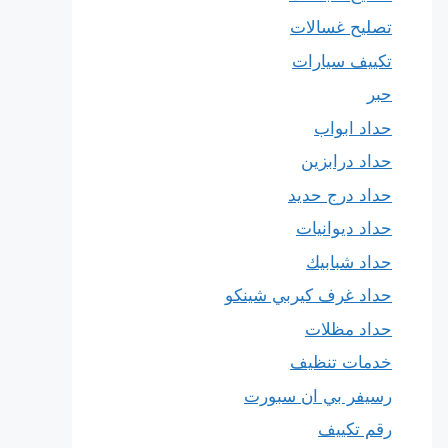
تصليح غسالات
تكييف سيارات
حبر
حداد ابواب
حداد درابزين
حداد درج حديد
حداد ديوانيات
حداد شبابيك
حداد غرف كيربي شينكو
حداد مظلات
خدمات تنظيف
رسيفر بي ان سبورت
رقم تكييف