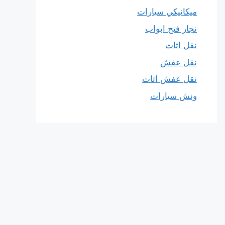
ميكانيكي سيارات
نجار فتح ابواب
نقل اثاث
نقل عفش
نقل عفش اثاث
ونش سيارات