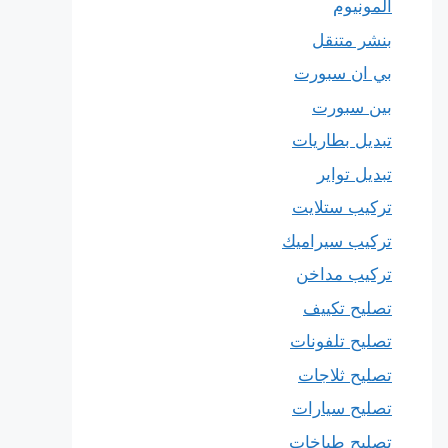
المونيوم
بنشر متنقل
بي ان سبورت
بين سبورت
تبديل بطاريات
تبديل تواير
تركيب ستلايت
تركيب سيراميك
تركيب مداخن
تصليح تكييف
تصليح تلفونات
تصليح ثلاجات
تصليح سيارات
تصليح طباخات