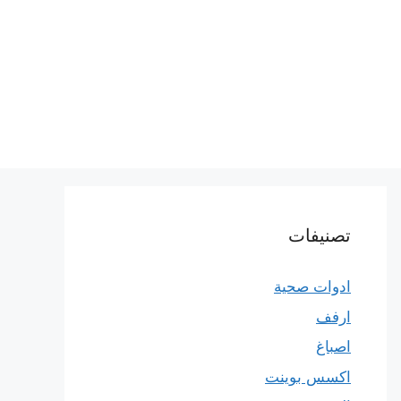
تصنيفات
ادوات صحية
ارفف
اصباغ
اكسس بوينت