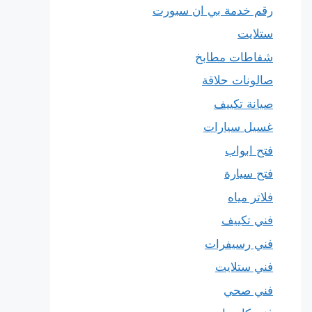
رقم خدمة بي ان سبورت
ستلايت
شفاطات مطابخ
صالونات حلاقة
صيانة تكييف
غسيل سيارات
فتح ابواب
فتح سيارة
فلاتر مياه
فني تكييف
فني رسيفرات
فني ستلايت
فني صحي