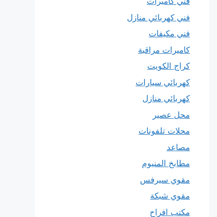
فني كاميرات
فني كهربائي منازل
فني مكيفات
كاميرات مراقبة
كراج الكويت
كهربائي سيارات
كهربائي منازل
محل عصير
محلات تلفونات
مصاعد
مطابخ المنيوم
مقوي سيرفس
مقوي شبكة
مكتب افراح