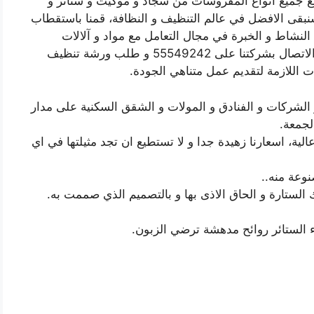
مع جميع انواع المفروشات من سجاد و موكيت و ستائر و
سنبقى الافضل في عالم التنظيف و النظافة، قمنا باستقطاب
نشاط و الخبرة في مجال التعامل مع مواد و آلالات
ووسائى التنظيف، ندعو جميع الزبائن الكرام الى الاتصال بشركتنا على 55549242 و طلب ورشة تنظيف
ت اللازمة لتقديم عمل متناهي الجودة.
الشركات و الفنادق و المولات و الشقق السكنية على مدار
لجمعة.
لية، اسعارنا زهيدة جدا و لا تستطيع ان تجد مثيلتها في اي
وعة منه..
 الستارة و الحاق الاذى بها و بالتصميم الذي صممت به.
 الستائر روائح مدهشة ترضي الزبون.