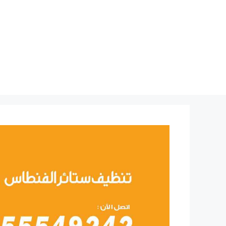
نتقل
لى
لمحتوى