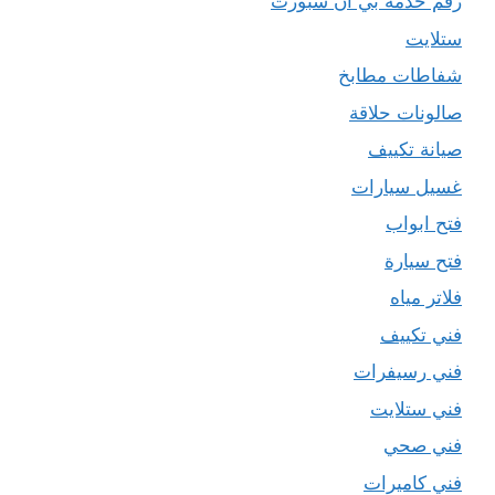
رقم خدمة بي ان سبورت
ستلايت
شفاطات مطابخ
صالونات حلاقة
صيانة تكييف
غسيل سيارات
فتح ابواب
فتح سيارة
فلاتر مياه
فني تكييف
فني رسيفرات
فني ستلايت
فني صحي
فني كاميرات