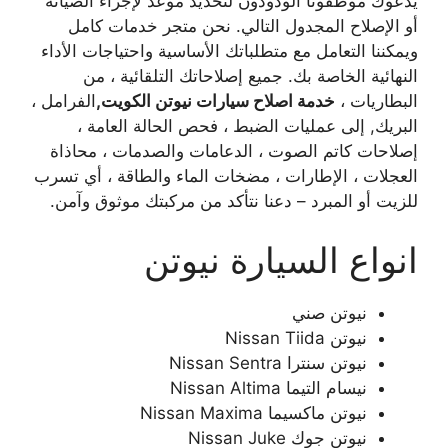
يدعوك موظفونا الودودون لتحديد موعد لإجراء الصيانة
أو الإصلاح المجدول التالي. نحن متجر خدمات كامل
ويمكننا التعامل مع متطلباتك الأساسية واحتياجات الأداء
النهائية الخاصة بك. جميع إصلاحاتك التلقائية ، من
البطاريات ،
خدمة اصلاح سيارات نيوتن الكويت
,
الفرامل ،
البريك, إلى عمليات الضبط ، فحص الحالة العامة ،
إصلاحات كاتم الصوت ، الدعامات والصدمات ، محاذاة
العجلات ، الإطارات ، مضخات الماء والطاقة ، أي تسرب
للزيت أو المبرد – دعنا نتأكد من مركبتك موثوق وآمن.
انواع السيارة نيوتن
نيوتن صني
نيوتن Nissan Tiida
نيوتن سنترا Nissan Sentra
نيسام التيما Nissan Altima
نيوتن ماكسيما Nissan Maxima
نيوتن جوك Nissan Juke