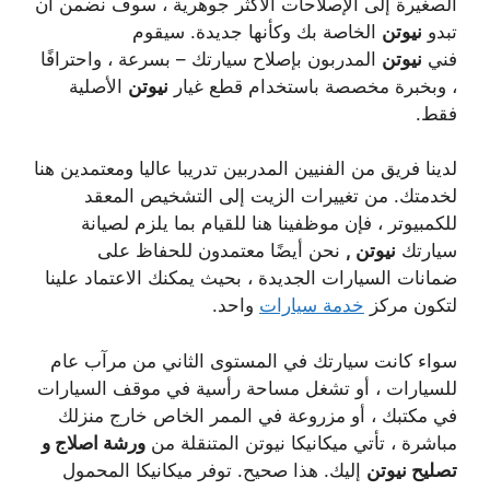
الصغيرة إلى الإصلاحات الأكثر جوهرية ، سوف نضمن أن
تبدو
نيوتن
الخاصة بك وكأنها جديدة. سيقوم
فني
نيوتن
المدربون بإصلاح سيارتك – بسرعة ، واحترافًا
، وبخبرة مخصصة باستخدام قطع غيار
نيوتن
الأصلية
فقط.
لدينا فريق من الفنيين المدربين تدريبا عاليا ومعتمدين هنا
لخدمتك. من تغييرات الزيت إلى التشخيص المعقد
للكمبيوتر ، فإن موظفينا هنا للقيام بما يلزم لصيانة
سيارتك
نيوتن
,
نحن أيضًا معتمدون للحفاظ على
ضمانات السيارات الجديدة ، بحيث يمكنك الاعتماد علينا
لتكون مركز
خدمة سيارات
واحد.
سواء كانت سيارتك في المستوى الثاني من مرآب عام
للسيارات ، أو تشغل مساحة رأسية في موقف السيارات
في مكتبك ، أو مزروعة في الممر الخاص خارج منزلك
مباشرة ، تأتي ميكانيكا نيوتن المتنقلة من
ورشة اصلاج و
تصليح نيوتن
إليك. هذا صحيح. توفر ميكانيكا المحمول