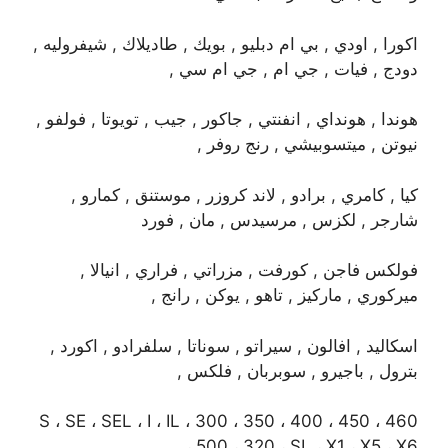
اكورا , اودي , بي ام دبليو , بويك , طاديلاك , شيفروليه ,
دودج , فيات , جي ام , جي ام سي ,
هوندا , هونداي , انفنتي , جاكور , جيب , تويوتا , فولفو ,
نيوتن , ميتسوبيشي , رنج روفر ,
كيا , كامري , برادو , لاند كروزر , موستنق , كمارو ,
شارجر , لكزس , مرسيدس , مان , فورد
فولكس فاجن , كورفت , مزراتي , فراري , انيالا ,
ميركوري , ماركيز , تاهو , يوكن , رانج ,
اسكاليد , افالون , سيراتو , سوناتا , سلفرادو , اكورد ,
بترول , باجيرو , سوبربان , فلكس ,
S ، SE ، SEL ، I ، IL ، 300 ، 350 ، 400 ، 450 ، 460
، 500 ، 320 ، SL ، X1 ، X5 ، X6