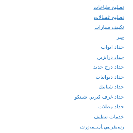
تصليح طباخات
تصليح غسالات
تكييف سيارات
حبر
حداد ابواب
حداد درابزين
حداد درج حديد
حداد ديوانيات
حداد شبابيك
حداد غرف كيربي شينكو
حداد مظلات
خدمات تنظيف
رسيفر بي ان سبورت