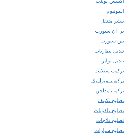
اكسس بوينت
المونيوم
بنشر متنقل
بي ان سبورت
بين سبورت
تبديل بطاريات
تبديل تواير
تركيب ستلايت
تركيب سيراميك
تركيب مداخن
تصليح تكييف
تصليح تلفونات
تصليح ثلاجات
تصليح سيارات