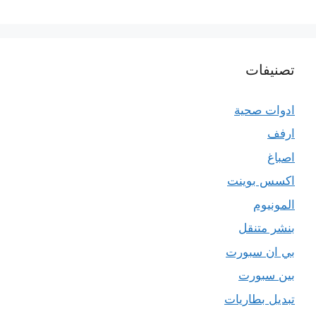
تصنيفات
ادوات صحية
ارفف
اصباغ
اكسس بوينت
المونيوم
بنشر متنقل
بي ان سبورت
بين سبورت
تبديل بطاريات