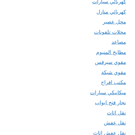
كهربائي سيارات
كهربائي منازل
محل عصير
محلات تلفونات
مصاعد
مطابخ المنيوم
مقوي سيرفس
مقوي شبكة
مكتب افراح
ميكانيكي سيارات
نجار فتح ابواب
نقل اثاث
نقل عفش
نقل عفش اثاث