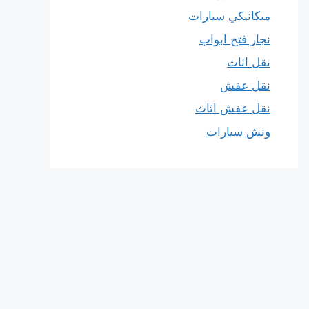
ميكانيكي سيارات
نجار فتح ابواب
نقل اثاث
نقل عفش
نقل عفش اثاث
ونش سيارات