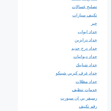
تصليح غسالات
تكييف سيارات
حبر
حداد ابواب
حداد درابزين
حداد درج حديد
حداد ديوانيات
حداد شبابيك
حداد غرف كيربي شينكو
حداد مظلات
خدمات تنظيف
رسيفر بي ان سبورت
رقم تكييف