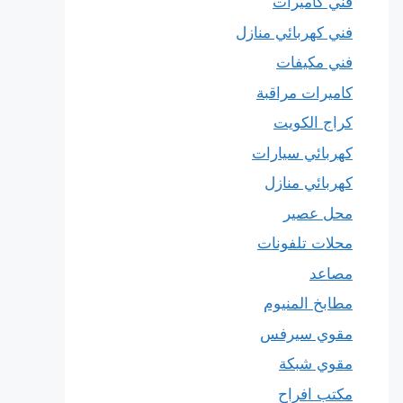
فني كاميرات
فني كهربائي منازل
فني مكيفات
كاميرات مراقبة
كراج الكويت
كهربائي سيارات
كهربائي منازل
محل عصير
محلات تلفونات
مصاعد
مطابخ المنيوم
مقوي سيرفس
مقوي شبكة
مكتب افراح