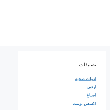
تصنيفات
ادوات صحية
ارفف
اصباغ
اكسس بوينت