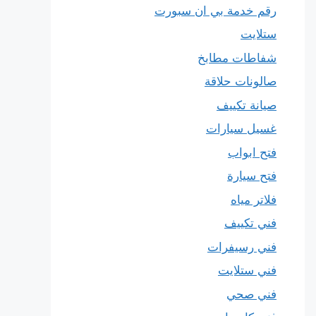
رقم خدمة بي ان سبورت
ستلايت
شفاطات مطابخ
صالونات حلاقة
صيانة تكييف
غسيل سيارات
فتح ابواب
فتح سيارة
فلاتر مياه
فني تكييف
فني رسيفرات
فني ستلايت
فني صحي