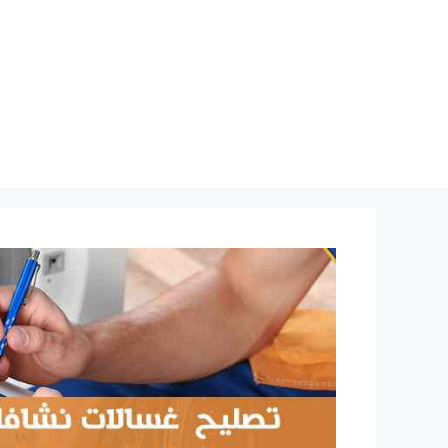
نتقل
لى
لمحتوى