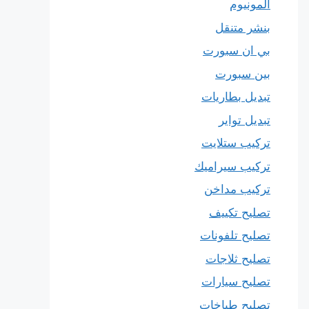
المونيوم
بنشر متنقل
بي ان سبورت
بين سبورت
تبديل بطاريات
تبديل تواير
تركيب ستلايت
تركيب سيراميك
تركيب مداخن
تصليح تكييف
تصليح تلفونات
تصليح ثلاجات
تصليح سيارات
تصليح طباخات