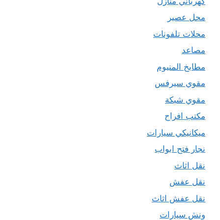
كهربائي منازل
محل عصير
محلات تلفونات
مصاعد
مطابخ المنيوم
مقوي سيرفس
مقوي شبكة
مكتب افراح
ميكانيكي سيارات
نجار فتح ابواب
نقل اثاث
نقل عفش
نقل عفش اثاث
ونش سيارات