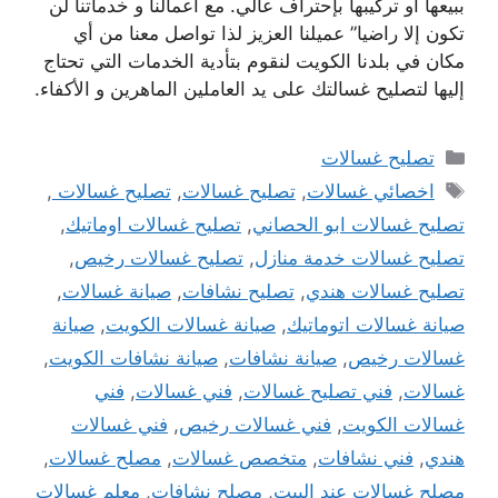
ببيعها أو تركيبها بإحتراف عالي. مع أعمالنا و خدماتنا لن
تكون إلا راضيا” عميلنا العزيز لذا تواصل معنا من أي
مكان في بلدنا الكويت لنقوم بتأدية الخدمات التي تحتاج
إليها لتصليح غسالتك على يد العاملين الماهرين و الأكفاء.
التصنيفات
تصليح غسالات
الوسوم
اخصائي غسالات
,
تصليح غسالات
,
تصليح غسالات
,
تصليح غسالات ابو الحصاني
,
تصليح غسالات اوماتيك
,
تصليح غسالات خدمة منازل
,
تصليح غسالات رخيص
,
تصليح غسالات هندي
,
تصليح نشافات
,
صيانة غسالات
,
صيانة غسالات اتوماتيك
,
صيانة غسالات الكويت
,
صيانة
غسالات رخيص
,
صيانة نشافات
,
صيانة نشافات الكويت
,
غسالات
,
فني تصليح غسالات
,
فني غسالات
,
فني
غسالات الكويت
,
فني غسالات رخيص
,
فني غسالات
هندي
,
فني نشافات
,
متخصص غسالات
,
مصلح غسالات
,
مصلح غسالات عند البيت
,
مصلح نشافات
,
معلم غسالات