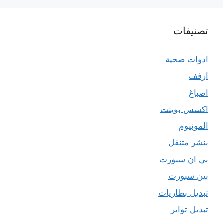
تصنيفات
ادوات صحية
ارفف
اصباغ
اكسس بوينت
المونيوم
بنشر متنقل
بي ان سبورت
بين سبورت
تبديل بطاريات
تبديل تواير