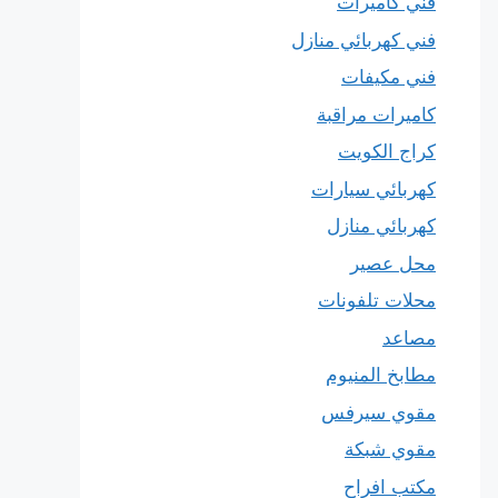
فني كاميرات
فني كهربائي منازل
فني مكيفات
كاميرات مراقبة
كراج الكويت
كهربائي سيارات
كهربائي منازل
محل عصير
محلات تلفونات
مصاعد
مطابخ المنيوم
مقوي سيرفس
مقوي شبكة
مكتب افراح