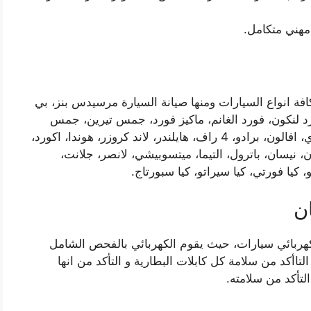
مهني متكامل.
فة انواع السيارات ومنها صيانة السيارة مرسيدس بنز، بي
ورد لنكون، فورد الغانم، ماكيز فورد، جمس تيرين، جمس
اكاديا، ميركوري فورد، فوكس فاجن، تويوتا، كامري، افالون، برادو، 4 راف، هايلندر، لاند كروزر، هوندا، اكورد،
، نيسان، باترول، التيما، ميتسوبيشي، لانصر، جلانت،
و، كيا فورتي، كيا سيراتو، كيا سبورتاج.
ن
ربائي سيارات، حيث يقوم الكهربائي بالفحص الشامل
التاأكد من سلامة كل كابلات البطارية و التأكد من انها
لتأكد من سلامته.