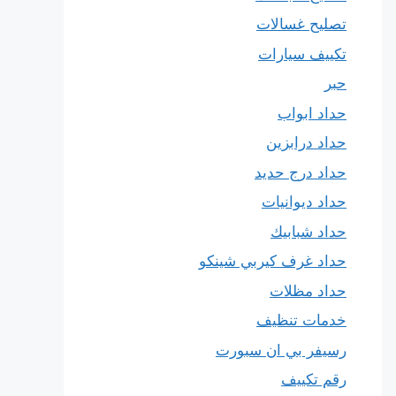
تصليح غسالات
تكييف سيارات
حبر
حداد ابواب
حداد درابزين
حداد درج حديد
حداد ديوانيات
حداد شبابيك
حداد غرف كيربي شينكو
حداد مظلات
خدمات تنظيف
رسيفر بي ان سبورت
رقم تكييف