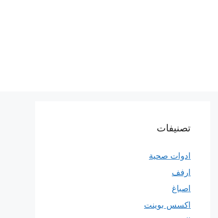
تصنيفات
ادوات صحية
ارفف
اصباغ
اكسس بوينت