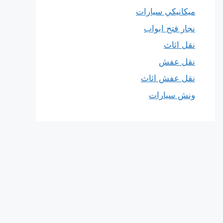
ميكانيكي سيارات
نجار فتح ابواب
نقل اثاث
نقل عفش
نقل عفش اثاث
ونش سيارات