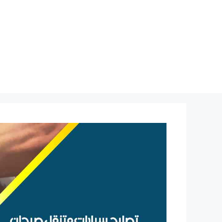
نتقل
لى
لمحتوى