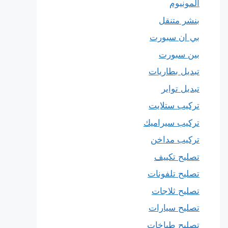
المونيوم
بنشر متنقل
بي ان سبورت
بين سبورت
تبديل بطاريات
تبديل تواير
تركيب ستلايت
تركيب سيراميك
تركيب مداخن
تصليح تكييف
تصليح تلفونات
تصليح ثلاجات
تصليح سيارات
تصليح طباخات