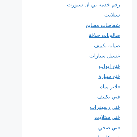
رقم خدمة بي ان سبورت
ستلايت
شفاطات مطابخ
صالونات حلاقة
صيانة تكييف
غسيل سيارات
فتح ابواب
فتح سيارة
فلاتر مياه
فني تكييف
فني رسيفرات
فني ستلايت
فني صحي