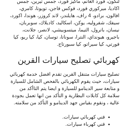
لنكون، فورد الغانم، ماكيز فورد، جمس تيرين، جمس
اكاديا، ميركوري فورد، فوكس فاجن، تويوتا، كامري،
افالون، برادو، 4 راف، هايلندر، لاند كروزر، هوندا، اكورد،
سيفك، شفروليه، يوكن، اسكاليد، كاديلاك، سوبربان،
نيسان، باترول، التيما، ميتسوبيشي، لانصر، جلانت،
باجيرو، هيونداي، النترا، سوناتا، توسان، كيا، كيا ريو، كيا
فورتي، كيا سيراتو، كيا سبورتاج.
كهربائي تصليح سيارات القرين
تصليح سيارات متنقل القرين تقدم افضل خدمة كهربائي
سيارات، حيث يقوم الكهربائي بالفحص الشامل للسيارة
و متابعة سير الدينامو للسيارة و ايضا يتم التاأكد من
سلامة كل كابلات البطارية و التأكد من انها تعمل بجودة
عالية ، ونقوم بقياس جهد الدينامو و التأكد من سلامته.
فني كهربائي سيارات.
فني كهرباء سيارات.