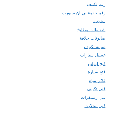
رقم تكييف
رقم خدمة بي ان سبورت
ستلايت
شفاطات مطابخ
صالونات حلاقة
صيانة تكييف
غسيل سيارات
فتح ابواب
فتح سيارة
فلاتر مياه
فني تكييف
فني رسيفرات
فني ستلايت