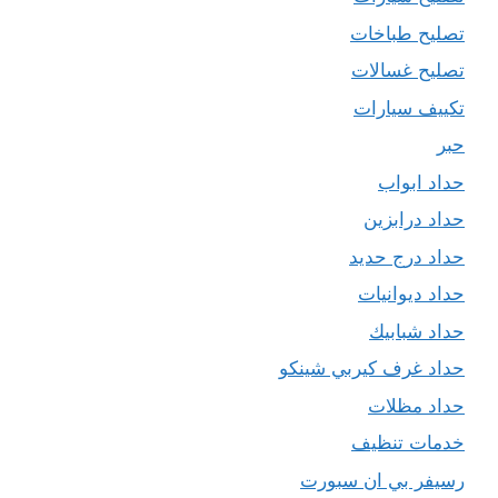
تصليح طباخات
تصليح غسالات
تكييف سيارات
حبر
حداد ابواب
حداد درابزين
حداد درج حديد
حداد ديوانيات
حداد شبابيك
حداد غرف كيربي شينكو
حداد مظلات
خدمات تنظيف
رسيفر بي ان سبورت