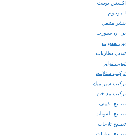
اكسس بوينت
المونيوم
بنشر متنقل
بي ان سبورت
بين سبورت
تبديل بطاريات
تبديل تواير
تركيب ستلايت
تركيب سيراميك
تركيب مداخن
تصليح تكييف
تصليح تلفونات
تصليح ثلاجات
تصليح سيارات