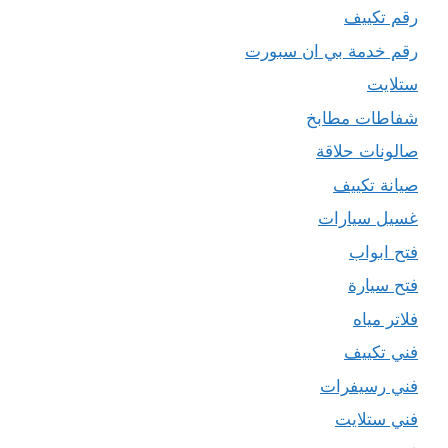
رقم تكييف
رقم خدمة بي ان سبورت
ستلايت
شفاطات مطابخ
صالونات حلاقة
صيانة تكييف
غسيل سيارات
فتح ابواب
فتح سيارة
فلاتر مياه
فني تكييف
فني رسيفرات
فني ستلايت