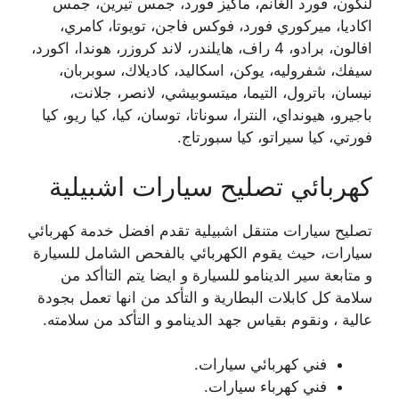
لنكون، فورد الغانم، ماكيز فورد، جمس تيرين، جمس
اكاديا، ميركوري فورد، فوكس فاجن، تويوتا، كامري،
افالون، برادو، 4 راف، هايلندر، لاند كروزر، هوندا، اكورد،
سيفك، شفروليه، يوكن، اسكاليد، كاديلاك، سوبربان،
نيسان، باترول، التيما، ميتسوبيشي، لانصر، جلانت،
باجيرو، هيونداي، النترا، سوناتا، توسان، كيا، كيا ريو، كيا
فورتي، كيا سيراتو، كيا سبورتاج.
كهربائي تصليح سيارات اشبيلية
تصليح سيارات متنقل اشبيلية تقدم افضل خدمة كهربائي
سيارات، حيث يقوم الكهربائي بالفحص الشامل للسيارة
و متابعة سير الدينامو للسيارة و ايضا يتم التاأكد من
سلامة كل كابلات البطارية و التأكد من انها تعمل بجودة
عالية ، ونقوم بقياس جهد الدينامو و التأكد من سلامته.
فني كهربائي سيارات.
فني كهرباء سيارات.