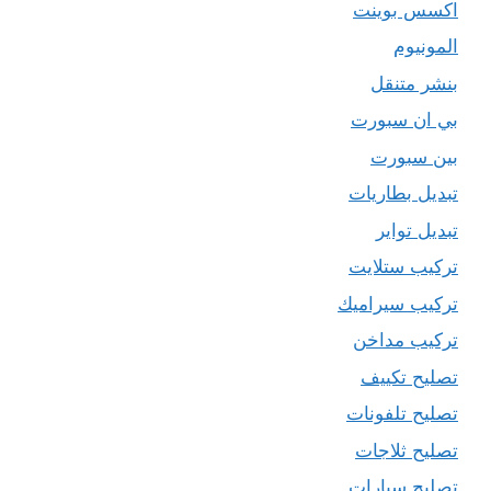
اكسس بوينت
المونيوم
بنشر متنقل
بي ان سبورت
بين سبورت
تبديل بطاريات
تبديل تواير
تركيب ستلايت
تركيب سيراميك
تركيب مداخن
تصليح تكييف
تصليح تلفونات
تصليح ثلاجات
تصليح سيارات