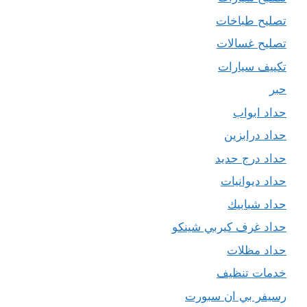
تصليح طباخات
تصليح غسالات
تكييف سيارات
حبر
حداد ابواب
حداد درابزين
حداد درج حديد
حداد ديوانيات
حداد شبابيك
حداد غرف كيربي شينكو
حداد مظلات
خدمات تنظيف
رسيفر بي ان سبورت