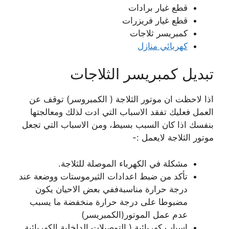
قطع غيار برادات
قطع غيار فريزرات
كمبريسر ثلاجات
كهربائي منازل
تبديل كمبريسر الثلاجات
اذا لاحظت ان موتور الثلاجة ( الكمبروسر) توقف عن
العمل فعليك تفقد الاسباب التي ادت لذلك ومعالجتها
بنفسك اذا كان السبب بسيط، ومن الاسباب التي تجعل
موتور الثلاجة لايعمل :-
مشكلة في الكهرباء الموصلة للثلاجة.
تأكد من ضبط اعدادات الثيرموستات ووضعة عند
درجة حرارة مناسبةففي بعض الاحيان يكون
مضبوطا على درجة حرارة منخفضة ما يسبب
عدم عمل الموتور(الكمبريسر)
اسباب كهربائية ( التوصيلات الداخلية الكهربائية