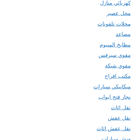
كهربائي منازل
محل عصير
محلات تلفونات
مصاعد
مطابخ المنيوم
مقوي سيرفس
مقوي شبكة
مكتب افراح
ميكانيكي سيارات
نجار فتح ابواب
نقل اثاث
نقل عفش
نقل عفش اثاث
ونش سيارات