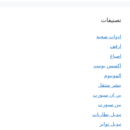
تصنيفات
ادوات صحية
ارفف
اصباغ
اكسس بوينت
المونيوم
بنشر متنقل
بي ان سبورت
بين سبورت
تبديل بطاريات
تبديل تواير