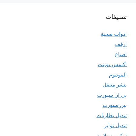
تصنيفات
ادوات صحية
ارفف
اصباغ
اكسس بوينت
المونيوم
بنشر متنقل
بي ان سبورت
بين سبورت
تبديل بطاريات
تبديل تواير
تركيب ستلايت