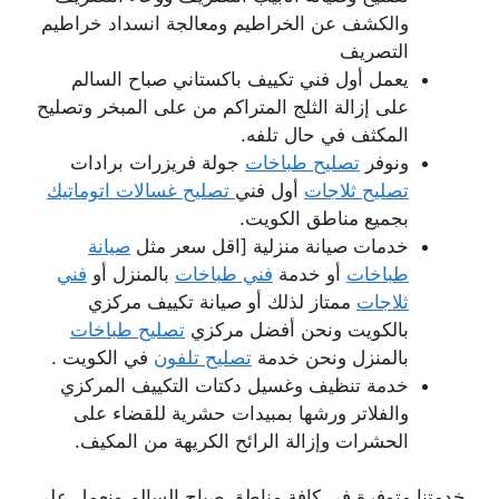
والكشف عن الخراطيم ومعالجة انسداد خراطيم
التصريف
يعمل أول فني تكييف باكستاني صباح السالم
على إزالة الثلج المتراكم من على المبخر وتصليح
المكثف في حال تلفه.
ونوفر
تصليح طباخات
جولة فريزرات برادات
تصليح ثلاجات
أول فني
تصليح غسالات اتوماتيك
بجميع مناطق الكويت.
خدمات صيانة منزلية [اقل سعر مثل
صيانة
طباخات
أو خدمة
فني طباخات
بالمنزل أو
فني
ثلاجات
ممتاز لذلك أو صيانة تكييف مركزي
بالكويت ونحن أفضل مركزي
تصليح طباخات
بالمنزل ونحن خدمة
تصليح تلفون
في الكويت .
خدمة تنظيف وغسيل دكتات التكييف المركزي
والفلاتر ورشها بمبيدات حشرية للقضاء على
الحشرات وإزالة الرائح الكريهة من المكيف.
خدمتنا متوفرة في كافة مناطق صباح السالم ونعمل على