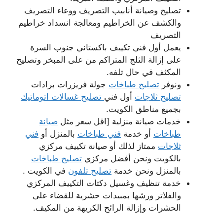
تصليح وصيانة أنابيب التصريف ووعاء التصريف
والكشف عن الخراطيم ومعالجة انسداد خراطيم
التصريف
يعمل أول فني تكييف باكستاني جنوب السرة
على إزالة الثلج المتراكم من على المبخر وتصليح
المكثف في حال تلفه.
ونوفر
تصليح طباخات
جولة فريزرات برادات
تصليح ثلاجات
أول فني
تصليح غسالات اتوماتيك
بجميع مناطق الكويت.
خدمات صيانة منزلية [اقل سعر مثل
صيانة
طباخات
أو خدمة
فني طباخات
بالمنزل أو
فني
ثلاجات
ممتاز لذلك أو صيانة تكييف مركزي
بالكويت ونحن أفضل مركزي
تصليح طباخات
بالمنزل ونحن خدمة
تصليح تلفون
في الكويت .
خدمة تنظيف وغسيل دكتات التكييف المركزي
والفلاتر ورشها بمبيدات حشرية للقضاء على
الحشرات وإزالة الرائح الكريهة من المكيف.