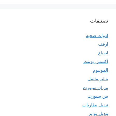
تصنيفات
ادوات صحية
ارفف
اصباغ
اكسس بوينت
المونيوم
بنشر متنقل
بي ان سبورت
بين سبورت
تبديل بطاريات
تبديل تواير