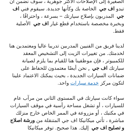
الصغيرة إلى الإصلاحات الأكثر جوهرية ، سوف نضمن أن
تبدو
اف جي
الخاصة بك وكأنها جديدة. سيقوم فني
اف
جي
المدربون بإصلاح سيارتك – بسرعة ، واحترافًا ،
وبخبرة مخصصة باستخدام قطع غيار
اف جي
الأصلية
فقط.
لدينا فريق من الفنيين المدربين تدريبا عاليا ومعتمدين هنا
لخدمتك. من تغييرات الزيت إلى التشخيص المعقد
للكمبيوتر ، فإن موظفينا هنا للقيام بما يلزم لصيانة
سيارتك
اف جي
,
نحن أيضًا معتمدون للحفاظ على
ضمانات السيارات الجديدة ، بحيث يمكنك الاعتماد علينا
لتكون مركز
خدمة سيارات
واحد.
سواء كانت سيارتك في المستوى الثاني من مرآب عام
للسيارات ، أو تشغل مساحة رأسية في موقف السيارات
في مكتبك ، أو مزروعة في الممر الخاص خارج منزلك
مباشرة ، تأتي ميكانيكا اف جي المتنقلة من
ورشة اصلاج
و تصليح اف جي
إليك. هذا صحيح. توفر ميكانيكا