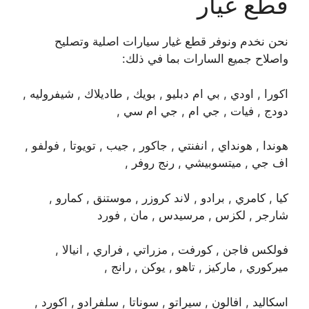
قطع غيار
نحن نخدم ونوفر قطع غيار سيارات اصلية وتصليح
واصلاح جميع السارات بما في ذلك:
اكورا , اودي , بي ام دبليو , بويك , طاديلاك , شيفروليه ,
دودج , فيات , جي ام , جي ام سي ,
هوندا , هونداي , انفنتي , جاكور , جيب , تويوتا , فولفو ,
اف جي , ميتسوبيشي , رنج روفر ,
كيا , كامري , برادو , لاند كروزر , موستنق , كمارو ,
شارجر , لكزس , مرسيدس , مان , فورد
فولكس فاجن , كورفت , مزراتي , فراري , انيالا ,
ميركوري , ماركيز , تاهو , يوكن , رانج ,
اسكاليد , افالون , سيراتو , سوناتا , سلفرادو , اكورد ,