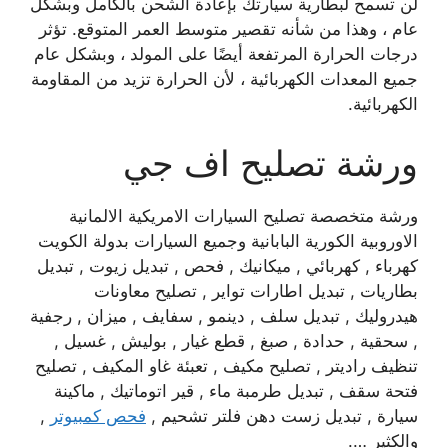
لن تسمح لبطارية سيارتك بإعادة الشحن بالكامل وبشكل
عام ، وهذا من شأنه تقصير متوسط ​​العمر المتوقع. تؤثر
درجات الحرارة المرتفعة أيضًا على المولد ، وبشكل عام
جميع المعدات الكهربائية ، لأن الحرارة تزيد من المقاومة
الكهربائية.
ورشة تصليح اف جي
ورشة متخصصة تصليح السيارات الامريكية الالمانية
الاوروبية الكورية البابانية وجميع السيارات بدولة الكويت
كهرباء , كهربائي , ميكانيك , فحص , تبديل زيوت , تبديل
بطاريات , تبديل اطارات تواير , تصليح معاونات
هيدروليك , تبديل سلف , دينمو , سفايف , ميزان , رجفية
, سحقية , حدادة , صبغ , قطع غيار , بوليش , غسيل ,
تنظيف راديتر , تصليح مكيف , تعبئة غاو المكيف , تصليح
فتحة سقف , تبديل طرمبة ماء , قير اتوماتيك , ماكينة
سيارة , تبديل زست دهن فلتر تشحيم ,
فحص كمبيوتر
,
والكثير ….