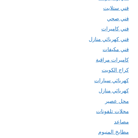
فني ستلايت
فني صحي
فني كاميرات
فني كهربائي منازل
فني مكيفات
كاميرات مراقبة
كراج الكويت
كهربائي سيارات
كهربائي منازل
محل عصير
محلات تلفونات
مصاعد
مطابخ المنيوم