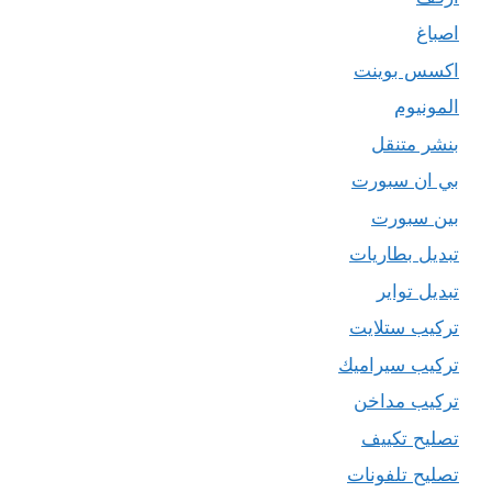
اصباغ
اكسس بوينت
المونيوم
بنشر متنقل
بي ان سبورت
بين سبورت
تبديل بطاريات
تبديل تواير
تركيب ستلايت
تركيب سيراميك
تركيب مداخن
تصليح تكييف
تصليح تلفونات