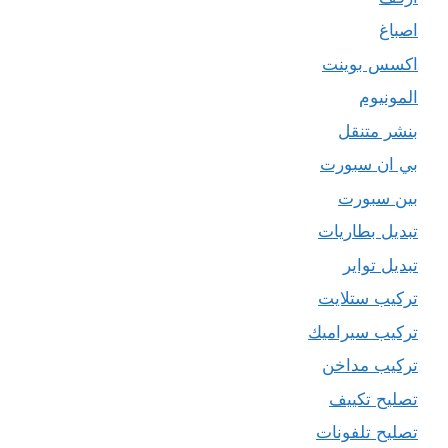
اصباغ
اكسس بوينت
المونيوم
بنشر متنقل
بي ان سبورت
بين سبورت
تبديل بطاريات
تبديل تواير
تركيب ستلايت
تركيب سيراميك
تركيب مداخن
تصليح تكييف
تصليح تلفونات