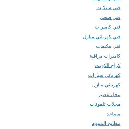
فني ستلايت
فني صحي
فني كاميرات
فني كهربائي منازل
فني مكيفات
كاميرات مراقبة
كراج الكويت
كهربائي سيارات
كهربائي منازل
محل عصير
محلات تلفونات
مصاعد
مطابخ المنيوم