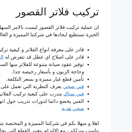
تركيب فلاتر القصور
ان عملية تركيب فلاتر القصور ليست بالامر السهل 
الخبرة تستطيع ايجادها في شركتنا المميزة و العالية
قادر على معرفة انواع الفلاتر و كيفية تركي
قادر على اصلاح اي عطل قد تتعرض له
ال
توفير عقود صيانة متنوعة للفلاتر منها ا
وحاجة الزبون و بأسعار رخيصة جدا.
تأمين قطع غيار مميزة و بسعر التكلفة.
فني صحي
يعرف النظرية التي تعمل على ا
فني سباك
مدرب على كيغية تركيب الفلاتر و
الفني يخضع دائما لدورات تدريب حول انواع 
صحي هدية
اهلا و سهلا بكم في شركتنا المميزة و المختصة بترك
تناسب منزلكم ، مع الالتزام بتغيير القطع التي ب