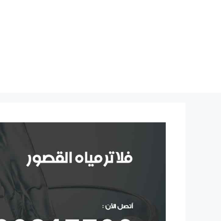
نتقل
لى
لمحتوى