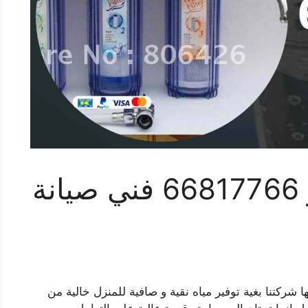
تركيب فلاتر القصور 66817766 فني صيانة
 شركتنا بغية توفير مياه نقية و صافية للمنزل خالية من