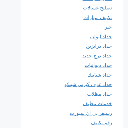
تصليح غسالات
تكييف سيارات
حبر
حداد ابواب
حداد درابزين
حداد درج حديد
حداد ديوانيات
حداد شبابيك
حداد غرف كيربي شينكو
حداد مظلات
خدمات تنظيف
رسيفر بي ان سبورت
رقم تكييف