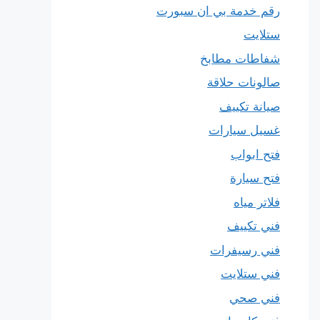
رقم خدمة بي ان سبورت
ستلايت
شفاطات مطابخ
صالونات حلاقة
صيانة تكييف
غسيل سيارات
فتح ابواب
فتح سيارة
فلاتر مياه
فني تكييف
فني رسيفرات
فني ستلايت
فني صحي