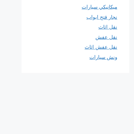
ميكانيكي سيارات
نجار فتح ابواب
نقل اثاث
نقل عفش
نقل عفش اثاث
ونش سيارات