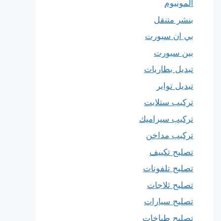
المونيوم
بنشر متنقل
بي ان سبورت
بين سبورت
تبديل بطاريات
تبديل تواير
تركيب ستلايت
تركيب سيراميك
تركيب مداخن
تصليح تكييف
تصليح تلفونات
تصليح ثلاجات
تصليح سيارات
تصليح طباخات