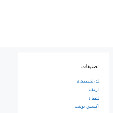
تصنيفات
ادوات صحية
ارفف
اصباغ
اكسس بوينت