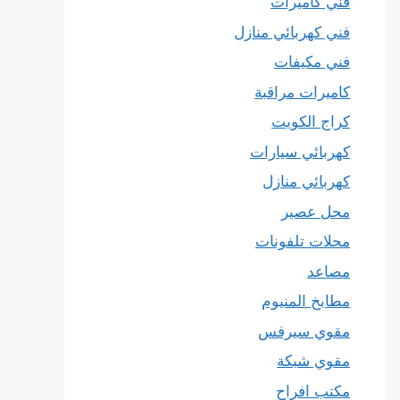
فني كاميرات
فني كهربائي منازل
فني مكيفات
كاميرات مراقبة
كراج الكويت
كهربائي سيارات
كهربائي منازل
محل عصير
محلات تلفونات
مصاعد
مطابخ المنيوم
مقوي سيرفس
مقوي شبكة
مكتب افراح