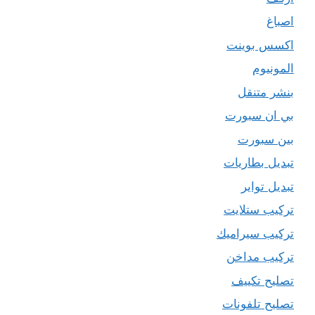
اصباغ
اكسس بوينت
المونيوم
بنشر متنقل
بي ان سبورت
بين سبورت
تبديل بطاريات
تبديل تواير
تركيب ستلايت
تركيب سيراميك
تركيب مداخن
تصليح تكييف
تصليح تلفونات