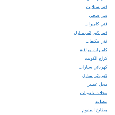
فني ستلايت
فني صحي
فني كاميرات
فني كهربائي منازل
فني مكيفات
كاميرات مراقبة
كراج الكويت
كهربائي سيارات
كهربائي منازل
محل عصير
محلات تلفونات
مصاعد
مطابخ المنيوم