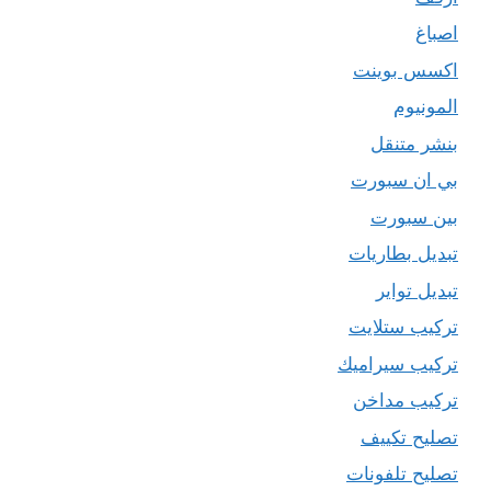
اصباغ
اكسس بوينت
المونيوم
بنشر متنقل
بي ان سبورت
بين سبورت
تبديل بطاريات
تبديل تواير
تركيب ستلايت
تركيب سيراميك
تركيب مداخن
تصليح تكييف
تصليح تلفونات