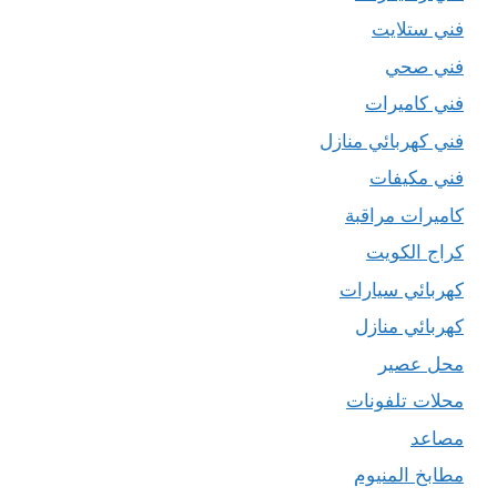
فني ستلايت
فني صحي
فني كاميرات
فني كهربائي منازل
فني مكيفات
كاميرات مراقبة
كراج الكويت
كهربائي سيارات
كهربائي منازل
محل عصير
محلات تلفونات
مصاعد
مطابخ المنيوم