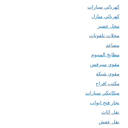
كهربائي سيارات
كهربائي منازل
محل عصير
محلات تلفونات
مصاعد
مطابخ المنيوم
مقوي سيرفس
مقوي شبكة
مكتب افراح
ميكانيكي سيارات
نجار فتح ابواب
نقل اثاث
نقل عفش