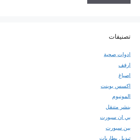
تصنيفات
ادوات صحية
ارفف
اصباغ
اكسس بوينت
المونيوم
بنشر متنقل
بي ان سبورت
بين سبورت
تبديل بطاريات