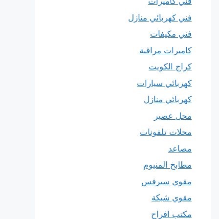
فني كاميرات
فني كهربائي منازل
فني مكيفات
كاميرات مراقبة
كراج الكويت
كهربائي سيارات
كهربائي منازل
محل عصير
محلات تلفونات
مصاعد
مطابخ المنيوم
مقوي سيرفس
مقوي شبكة
مكتب افراح