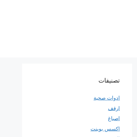
تصنيفات
ادوات صحية
ارفف
اصباغ
اكسس بوينت