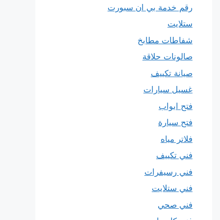
رقم خدمة بي ان سبورت
ستلايت
شفاطات مطابخ
صالونات حلاقة
صيانة تكييف
غسيل سيارات
فتح ابواب
فتح سيارة
فلاتر مياه
فني تكييف
فني رسيفرات
فني ستلايت
فني صحي