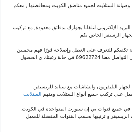
وصيانة الستلايت لجميع مناطق الكويت ومحافظتها , معكم
عبر أرقام الهاتف 69622724 أو عبر البريد الإلكتروني لتلقانا بجوارك بدقائق معدودة, مع تركيب
لجهاز الرسيفر الخاص بكم
فية تكفيكم للتعرف على العطل وإصلاحه فورًا فهم محملين
أحدث المعدات والأجهزة المتطورة لذا لا تتردد في التواصل معنا 69622724 في حالة رغبتك ي الحصول
 لجهاز التليفزيون والشاشات مع ستاند للريسيفر.
مل علي تركيب جميع أنواع الستلايت ومنهم
الستلايت
اك في جميع قنوات بي إن سبورت المتواجدة في الكويت.
ب الريسيفر و ترتيبها بحسب القنوات المفضلة للعميل