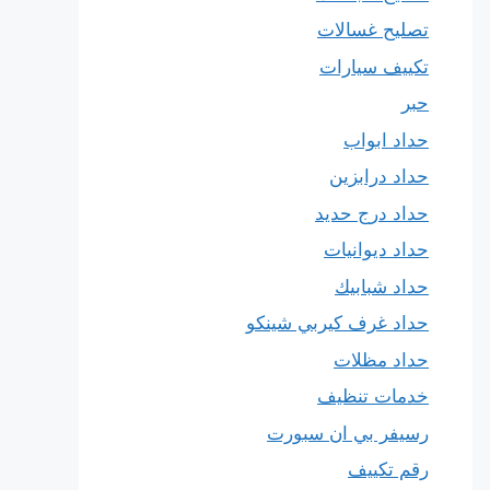
تصليح غسالات
تكييف سيارات
حبر
حداد ابواب
حداد درابزين
حداد درج حديد
حداد ديوانيات
حداد شبابيك
حداد غرف كيربي شينكو
حداد مظلات
خدمات تنظيف
رسيفر بي ان سبورت
رقم تكييف