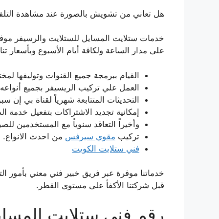
هل تعاني من تشويش بالصورة عند مشاهدة التلفا
خدمات ستلايت المسايل للستلايت والرسيفر موفرة
على مدار الساعة ولكافة أيام الأسبوع وبأسعار 
القيام ببرمجة جميع القنوات وتوليفها لمخ
العمل علي تركيب الريسيفر بجميع أنواعه و
التحديثات المتتابعة شهرياً لقناة بي إن
إمكانية تجديد الاشتراكات بتفعيل خدمة الد
وأخيراً التعاقد سنوياً مع المستخدمين للصي
تركيب
مقوي سيرفس
من احدث الانواع.
فني ستلايت الكويت
خدماتنا موفرة عبر فريق خبير فني معني بأمور ال
قبل شركتنا الأكفأ على مستوى القطر.
رقم فني ستلايت المساي