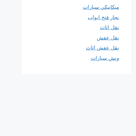
ميكانيكي سيارات
نجار فتح ابواب
نقل اثاث
نقل عفش
نقل عفش اثاث
ونش سيارات