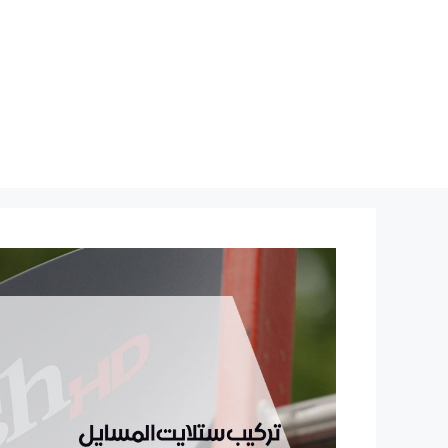
نتقل
لى
لمحتوى