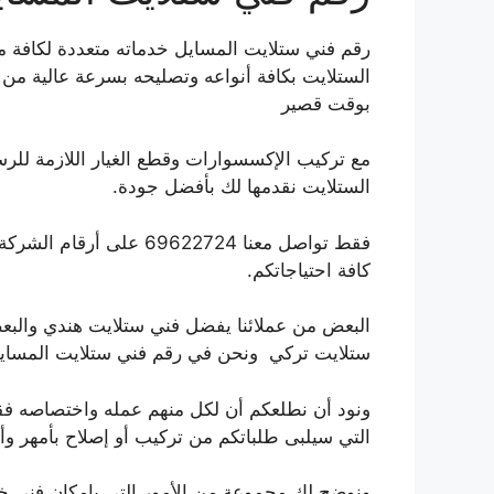
رقم فني ستلايت المسايل خدماته متعددة لكافة 
الستلايت بكافة أنواعه وتصليحه بسرعة عالية م
بوقت قصير
مع تركيب الإكسسوارات وقطع الغيار اللازمة للر
الستلايت نقدمها لك بأفضل جودة.
فقط تواصل معنا 69622724
كافة احتياجاتكم.
البعض من عملائنا يفضل فني ستلايت هندي وال
ستلايت تركي ونحن في رقم فني ستلايت المسايل ن
ونود أن نطلعكم أن لكل منهم عمله واختصاصه فقط
التي سيلبى طلباتكم من تركيب أو إصلاح بأمهر 
ونوضح لك مجموعة من الأمور التي بإمكان فني خب