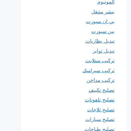
المونيوم
بنشر متنقل
بي ان سبورت
بين سبورت
تبديل بطاريات
تبديل تواير
تركيب ستلايت
تركيب سيراميك
تركيب مداخن
تصليح تكييف
تصليح تلفونات
تصليح ثلاجات
تصليح سيارات
تصليح طباخات