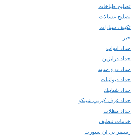
تصليح طباخات
تصليح غسالات
تكييف سيارات
حبر
حداد ابواب
حداد درابزين
حداد درج حديد
حداد ديوانيات
حداد شبابيك
حداد غرف كيربي شينكو
حداد مظلات
خدمات تنظيف
رسيفر بي ان سبورت