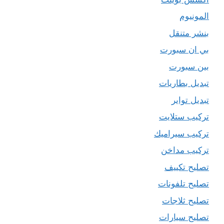
المونيوم
بنشر متنقل
بي ان سبورت
بين سبورت
تبديل بطاريات
تبديل تواير
تركيب ستلايت
تركيب سيراميك
تركيب مداخن
تصليح تكييف
تصليح تلفونات
تصليح ثلاجات
تصليح سيارات