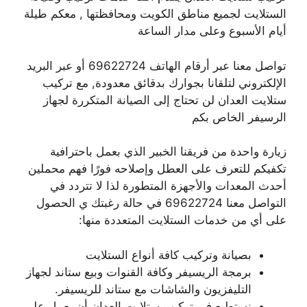
الستلايت لجميع مناطق الكويت ومحافظتها , معكم طيلة
أيام الأسبوع وعلى مدار الساعة
تواصل معنا عبر أرقام الهاتف 69622724 أو عبر البريد
الإلكتروني لتلقانا بجوارك بدقائق معدودة, مع تركيب
ستلايت العدان لن تحتاج إلى الصيانة المتكررة لجهاز
الرسيفر الخاص بكم
زيارة واحدة من فريقنا الخبير الذي بعمل باحترافية
تكفيكم للتعرف على العطل وإصلاحه فورًا فهم محملين
أحدث المعدات والأجهزة المتطورة لذا لا تتردد في
التواصل معنا 69622724 في حالة رغبتك ي الحصول
على أي من خدمات الستلايت المتعددة منها:
بصيانة وتركيب كافة أنواع الستلايت
برمجة الريسيفر وكافة القنوات وبيع ستاند لجهاز
التليفزيون والشاشات مع ستاند للريسيفر.
نستطيع في تركيب ستلايت العدان أن يعمل علي