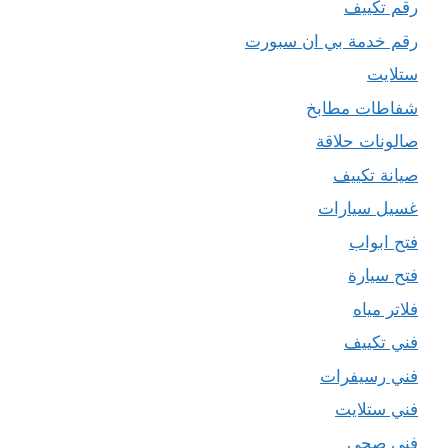
رقم تكييف
رقم خدمة بي ان سبورت
ستلايت
شفاطات مطابخ
صالونات حلاقة
صيانة تكييف
غسيل سيارات
فتح ابواب
فتح سيارة
فلاتر مياه
فني تكييف
فني رسيفرات
فني ستلايت
فني صحي