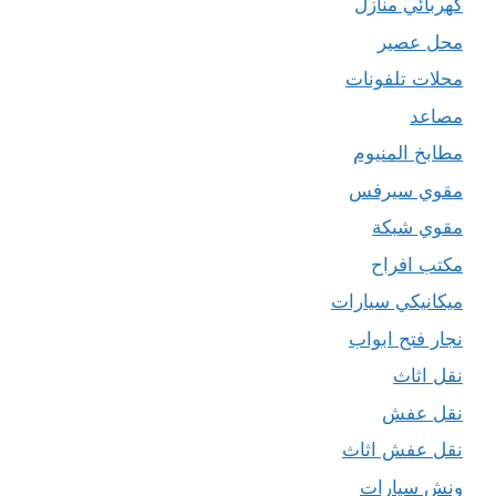
كهربائي منازل
محل عصير
محلات تلفونات
مصاعد
مطابخ المنيوم
مقوي سيرفس
مقوي شبكة
مكتب افراح
ميكانيكي سيارات
نجار فتح ابواب
نقل اثاث
نقل عفش
نقل عفش اثاث
ونش سيارات