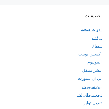
تصنيفات
ادوات صحية
ارفف
اصباغ
اكسس بوينت
المونيوم
بنشر متنقل
بي ان سبورت
بين سبورت
تبديل بطاريات
تبديل تواير