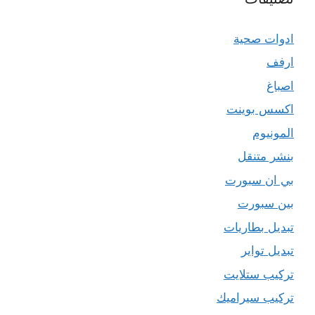
ادوات صحية
ارفف
اصباغ
اكسس بوينت
المونيوم
بنشر متنقل
بي ان سبورت
بين سبورت
تبديل بطاريات
تبديل تواير
تركيب ستلايت
تركيب سيراميك