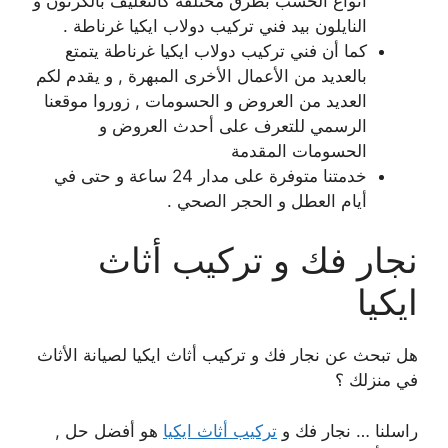
أنواع الخشب بطرق مختلفة كالتغليف بالكرتون و
النايلون بيد فني تركيب دولاب ايكيا غرناطة .
كما أن فني تركيب دولاب ايكيا غرناطة يتمتع
بالعديد من الأعمال الأخرى المبهرة , و يقدم لكم
العديد من العروض و الحسومات , زوروا موقعنا
الرسمي للتعرف على أحدث العروض و
الحسومات المقدمة
خدمتنا متوفرة على مدار 24 ساعة و حتى في
أيام العطل و الحجر الصحي .
نجار فك و تركيب أثاث
ايكيا
هل تبحث عن نجار فك و تركيب أثاث ايكيا لصيانة الأثاث
في منزلك ؟
راسلنا … نجار فك و
تركيب أثاث ايكيا
هو أفضل حل ,