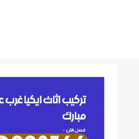
نتقل
لى
لمحتوى