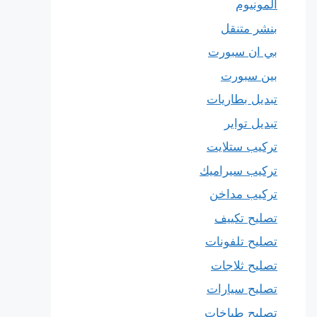
المونيوم
بنشر متنقل
بي ان سبورت
بين سبورت
تبديل بطاريات
تبديل تواير
تركيب ستلايت
تركيب سيراميك
تركيب مداخن
تصليح تكييف
تصليح تلفونات
تصليح ثلاجات
تصليح سيارات
تصليح طباخات