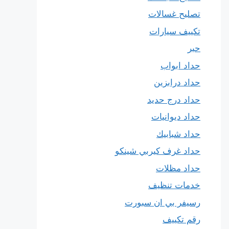
تصليح غسالات
تكييف سيارات
حبر
حداد ابواب
حداد درابزين
حداد درج حديد
حداد ديوانيات
حداد شبابيك
حداد غرف كيربي شينكو
حداد مظلات
خدمات تنظيف
رسيفر بي ان سبورت
رقم تكييف