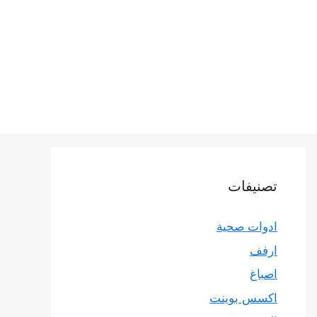
تصنيفات
ادوات صحية
ارفف
اصباغ
اكسس بوينت