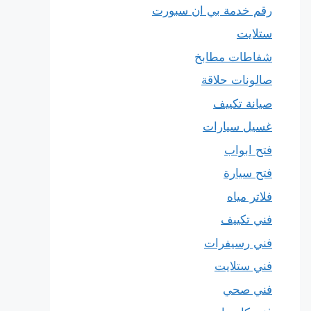
رقم خدمة بي ان سبورت
ستلايت
شفاطات مطابخ
صالونات حلاقة
صيانة تكييف
غسيل سيارات
فتح ابواب
فتح سيارة
فلاتر مياه
فني تكييف
فني رسيفرات
فني ستلايت
فني صحي