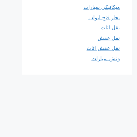
ميكانيكي سيارات
نجار فتح ابواب
نقل اثاث
نقل عفش
نقل عفش اثاث
ونش سيارات