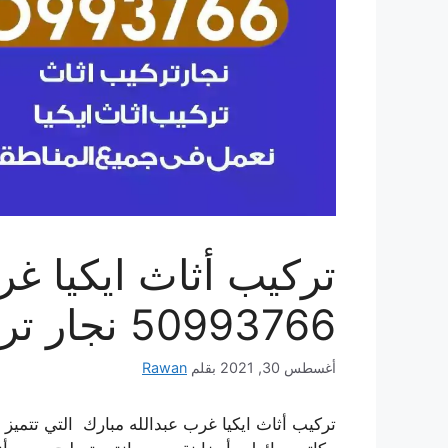
تركيب أثاث ايكيا غر
50993766 نجار تركيب اثاث خشب ايكيا
أغسطس 30, 2021
بقلم
Rawan
تركيب أثاث ايكيا غرب عبدالله مبارك التي تتميز ب