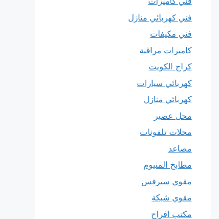
فني كاميرات
فني كهربائي منازل
فني مكيفات
كاميرات مراقبة
كراج الكويت
كهربائي سيارات
كهربائي منازل
محل عصير
محلات تلفونات
مصاعد
مطابخ المنيوم
مقوي سيرفس
مقوي شبكة
مكتب افراح