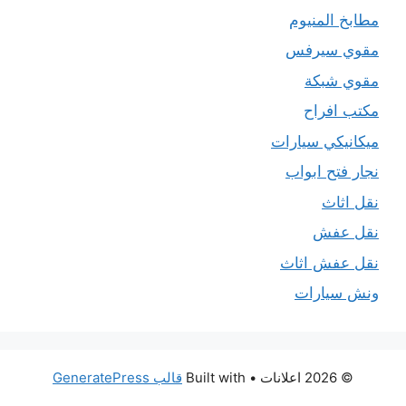
مطابخ المنيوم
مقوي سيرفس
مقوي شبكة
مكتب افراح
ميكانيكي سيارات
نجار فتح ابواب
نقل اثاث
نقل عفش
نقل عفش اثاث
ونش سيارات
© 2026 اعلانات
• Built with
قالب GeneratePress