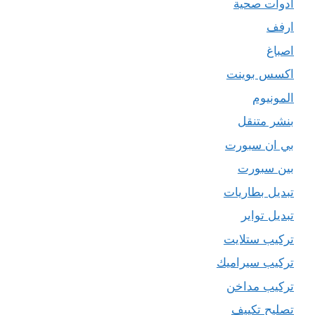
ادوات صحية
ارفف
اصباغ
اكسس بوينت
المونيوم
بنشر متنقل
بي ان سبورت
بين سبورت
تبديل بطاريات
تبديل تواير
تركيب ستلايت
تركيب سيراميك
تركيب مداخن
تصليح تكييف