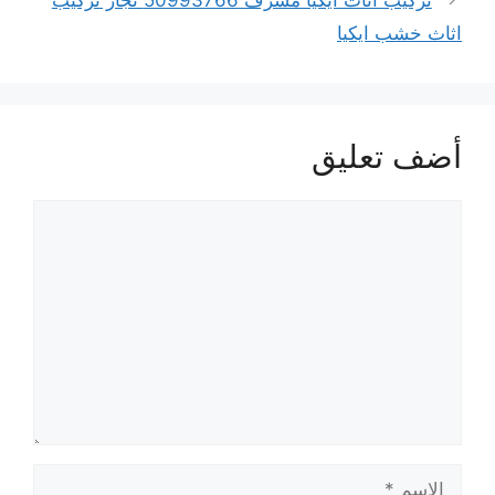
تركيب أثاث ايكيا مشرف 50993766 نجار تركيب
اثاث خشب ايكيا
أضف تعليق
تعليق
الاسم